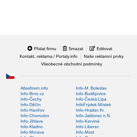
Přidat firmu
Smazat
Editovat
Kontakt, reklama / Portaly.info
Naše reklamní prvky
Všeobecné obchodní podmínky
Atlasfirem.info
Info-M. Boleslav
Info-Brno.cz
Info-Budějovice
Info-Čechy
Info-Česká Lípa
Info-Děčín
InfoFrýdek-Místek
Info-Havířov
Info-Hradec Kr.
Info-Chomutov
Info-Jablonec n.N.
Info-Jihlava
Info-Karviná
Info-Kladno
Info-Liberec
Info-Morava
Info-Most