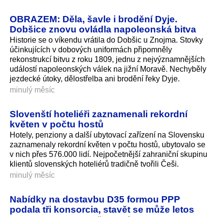
OBRAZEM: Děla, šavle i brodění Dyje.
Dobšice znovu ovládla napoleonská bitva
Historie se o víkendu vrátila do Dobšic u Znojma. Stovky
účinkujících v dobových uniformách připomněly
rekonstrukcí bitvu z roku 1809, jednu z nejvýznamnějších
událostí napoleonských válek na jižní Moravě. Nechyběly
jezdecké útoky, dělostřelba ani brodění řeky Dyje.
minulý měsíc
Slovenští hoteliéři zaznamenali rekordní
květen v počtu hostů
Hotely, penziony a další ubytovací zařízení na Slovensku
zaznamenaly rekordní květen v počtu hostů, ubytovalo se
v nich přes 576.000 lidí. Nejpočetnější zahraniční skupinu
klientů slovenských hoteliérů tradičně tvořili Češi.
minulý měsíc
Nabídky na dostavbu D35 formou PPP
podala tři konsorcia, stavět se může letos