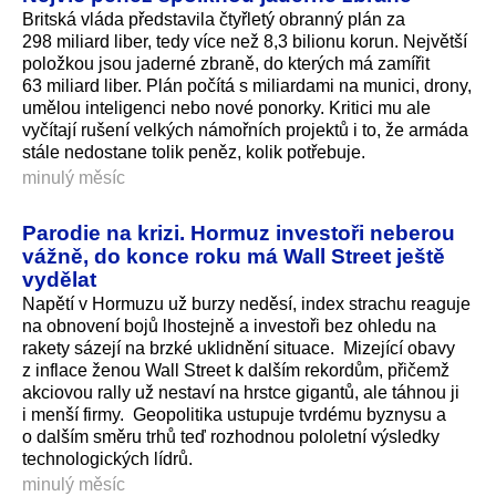
Britská vláda představila čtyřletý obranný plán za
298 miliard liber, tedy více než 8,3 bilionu korun. Největší
položkou jsou jaderné zbraně, do kterých má zamířit
63 miliard liber. Plán počítá s miliardami na munici, drony,
umělou inteligenci nebo nové ponorky. Kritici mu ale
vyčítají rušení velkých námořních projektů i to, že armáda
stále nedostane tolik peněz, kolik potřebuje.
minulý měsíc
Parodie na krizi. Hormuz investoři neberou
vážně, do konce roku má Wall Street ještě
vydělat
Napětí v Hormuzu už burzy neděsí, index strachu reaguje
na obnovení bojů lhostejně a investoři bez ohledu na
rakety sázejí na brzké uklidnění situace. Mizející obavy
z inflace ženou Wall Street k dalším rekordům, přičemž
akciovou rally už nestaví na hrstce gigantů, ale táhnou ji
i menší firmy. Geopolitika ustupuje tvrdému byznysu a
o dalším směru trhů teď rozhodnou pololetní výsledky
technologických lídrů.
minulý měsíc