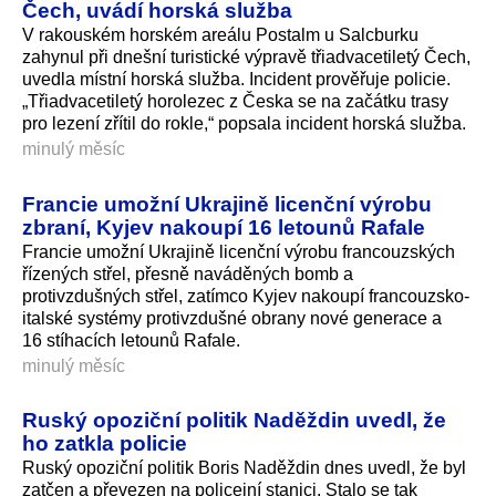
Čech, uvádí horská služba
V rakouském horském areálu Postalm u Salcburku
zahynul při dnešní turistické výpravě třiadvacetiletý Čech,
uvedla místní horská služba. Incident prověřuje policie.
„Třiad­vacetiletý horolezec z Česka se na začátku trasy
pro lezení zřítil do rokle,“ popsala incident horská služba.
minulý měsíc
Francie umožní Ukrajině licenční výrobu
zbraní, Kyjev nakoupí 16 letounů Rafale
Francie umožní Ukrajině licenční výrobu francouzských
řízených střel, přesně naváděných bomb a
protivzdušných střel, zatímco Kyjev nakoupí francouzsko-
italské systémy protivzdušné obrany nové generace a
16 stíhacích letounů Rafale.
minulý měsíc
Ruský opoziční politik Naděždin uvedl, že
ho zatkla policie
Ruský opoziční politik Boris Naděždin dnes uvedl, že byl
zatčen a převezen na policejní stanici. Stalo se tak