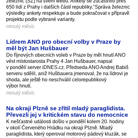
železnic (SŽ) na svém webu. Ankety se zúčastnilo přes
650 lidí z Prahy i dalších částí republiky."Správa železnic
výsledky ankety respektuje a bude pokračovat v přípravě
projektu podle vybrané varianty.
minulý měsíc
Lídrem ANO pro obecní volby v Praze by
měl být Jan Hušbauer
Do říjnových obecních voleb v Praze by měl hnutí ANO
vést místostarosta Prahy 4 Jan Hušbauer, napsal
v pondělí server iDNES.cz. Předseda ANO Andrej Babiš
serveru sdělil, aniž Hušbauera jmenoval, že na lídrovi je
shoda, ale ještě ho neschválil celorepublikový
výbor hnutí.
minulý měsíc
Na okraji Plzně se zřítil mladý paraglidista.
Převezli jej v kritickém stavu do nemocnice
K nešťastné události došlo v pondělí kolem 20. hodiny
v okolí Červeného Hrádku na okraji Plzně. Mladý
paraglidista, který operoval motorový pádový kluzák, se