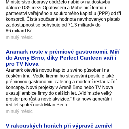
Ministerstvo dopravy obdrželo nabídky na dostavbu
dálnice D35 mezi Opatovcem a Mohelnicí formou
partnerství veřejného a soukromého kapitálu (PPP) od tří
konsorcií. Čistá současná hodnota navrhovaných plateb
za dostupnost se pohybuje od 71,3 miliardy do
86 miliard Kč.
minulý měsíc
Aramark roste v prémiové gastronomii. Míří
do Areny Brno, díky Perfect Canteen vaří i
pro TV Nova
Aramark otevírá novou kapitolu svého působení na
českém trhu. Vedle firemního stravování posiluje také
prémiovou gastronomii, catering a moderní restaurační
koncepty. Nové projekty v Areně Brno nebo TV Nova
ukazují ambice firmy do dalších let. „Vidím zde velký
prostor pro růst a nové akvizice,“ říká nový generální
ředitel společnosti Milan Pech.
minulý měsíc
V rakouských horách při výpravě zemřel