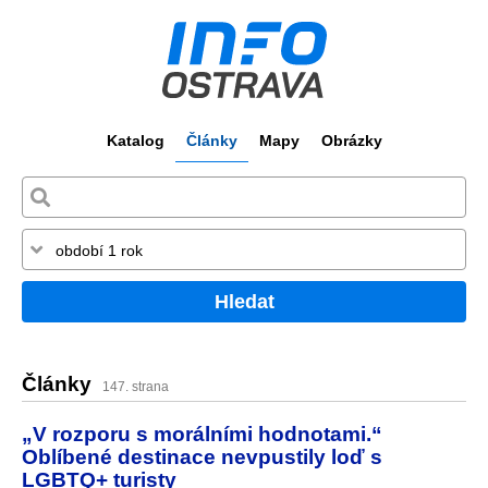
Katalog
Články
Mapy
Obrázky
Hledat
Články
147. strana
„V rozporu s morálními hodnotami.“
Oblíbené destinace nevpustily loď s
LGBTQ+ turisty