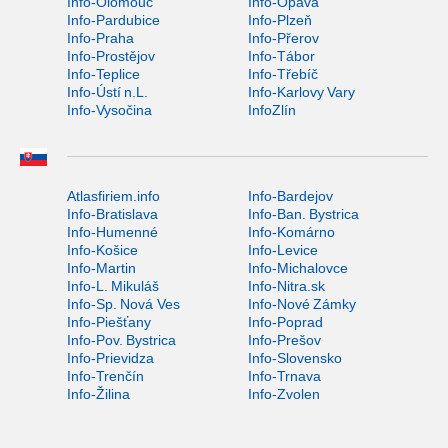
Info-Olomouc
Info-Opava
Info-Pardubice
Info-Plzeň
Info-Praha
Info-Přerov
Info-Prostějov
Info-Tábor
Info-Teplice
Info-Třebíč
Info-Ústí n.L.
Info-Karlovy Vary
Info-Vysočina
InfoZlín
Atlasfiriem.info
Info-Bardejov
Info-Bratislava
Info-Ban. Bystrica
Info-Humenné
Info-Komárno
Info-Košice
Info-Levice
Info-Martin
Info-Michalovce
Info-L. Mikuláš
Info-Nitra.sk
Info-Sp. Nová Ves
Info-Nové Zámky
Info-Piešťany
Info-Poprad
Info-Pov. Bystrica
Info-Prešov
Info-Prievidza
Info-Slovensko
Info-Trenčín
Info-Trnava
Info-Žilina
Info-Zvolen