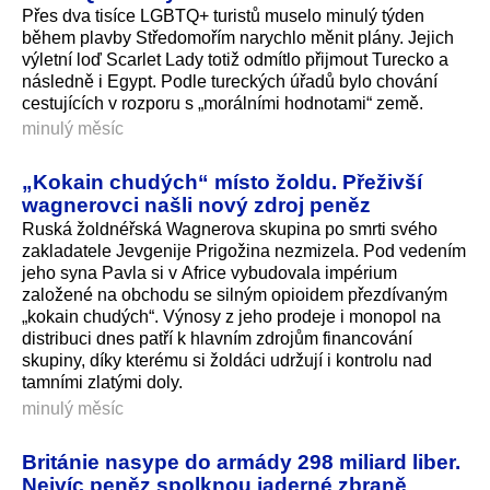
Přes dva tisíce LGBTQ+ turistů muselo minulý týden
během plavby Středomořím narychlo měnit plány. Jejich
výletní loď Scarlet Lady totiž odmítlo přijmout Turecko a
následně i Egypt. Podle tureckých úřadů bylo chování
cestujících v rozporu s „morálními hodnotami“ země.
minulý měsíc
„Kokain chudých“ místo žoldu. Přeživší
wagnerovci našli nový zdroj peněz
Ruská žoldnéřská Wagnerova skupina po smrti svého
zakladatele Jevgenije Prigožina nezmizela. Pod vedením
jeho syna Pavla si v Africe vybudovala impérium
založené na obchodu se silným opioidem přezdívaným
„kokain chudých“. Výnosy z jeho prodeje i monopol na
distribuci dnes patří k hlavním zdrojům financování
skupiny, díky kterému si žoldáci udržují i kontrolu nad
tamními zlatými doly.
minulý měsíc
Británie nasype do armády 298 miliard liber.
Nejvíc peněz spolknou jaderné zbraně