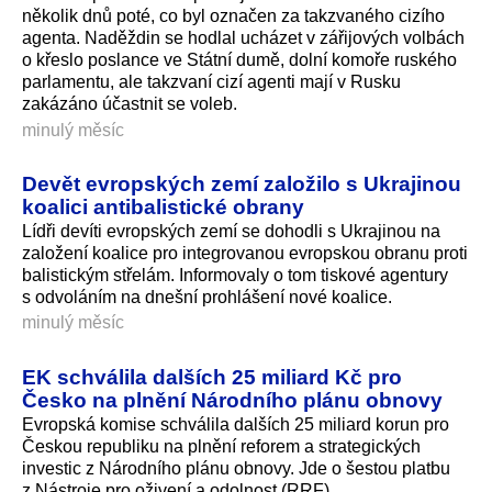
několik dnů poté, co byl označen za takzvaného cizího
agenta. Naděždin se hodlal ucházet v zářijových volbách
o křeslo poslance ve Státní dumě, dolní komoře ruského
parlamentu, ale takzvaní cizí agenti mají v Rusku
zakázáno účastnit se voleb.
minulý měsíc
Devět evropských zemí založilo s Ukrajinou
koalici antibalistické obrany
Lídři devíti evropských zemí se dohodli s Ukrajinou na
založení koalice pro integrovanou evropskou obranu proti
balistickým střelám. Informovaly o tom tiskové agentury
s odvoláním na dnešní prohlášení nové koalice.
minulý měsíc
EK schválila dalších 25 miliard Kč pro
Česko na plnění Národního plánu obnovy
Evropská komise schválila dalších 25 miliard korun pro
Českou republiku na plnění reforem a strategických
investic z Národního plánu obnovy. Jde o šestou platbu
z Nástroje pro oživení a odolnost (RRF).