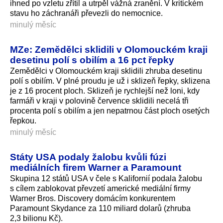
ihned po vzletu zřítil a utrpěl vážná zranění. V kritickém
stavu ho záchranáři převezli do nemocnice.
minulý měsíc
MZe: Zemědělci sklidili v Olomouckém kraji
desetinu polí s obilím a 16 pct řepky
Zemědělci v Olomouckém kraji sklidili zhruba desetinu
polí s obilím. V plné proudu je už i sklizeň řepky, sklizena
je z 16 procent ploch. Sklizeň je rychlejší než loni, kdy
farmáři v kraji v polovině července sklidili necelá tři
procenta polí s obilím a jen nepatrnou část ploch osetých
řepkou.
minulý měsíc
Státy USA podaly žalobu kvůli fúzi
mediálních firem Warner a Paramount
Skupina 12 států USA v čele s Kalifornií podala žalobu
s cílem zablokovat převzetí americké mediální firmy
Warner Bros. Discovery domácím konkurentem
Paramount Skydance za 110 miliard dolarů (zhruba
2,3 bilionu Kč).