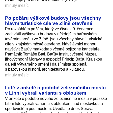
minulý měsíc
Po požáru výškové budovy jsou všechny
hlavní turistické cíle ve Zlíně otevřené
Po rozsáhlém požáru, který ve čtvrtek 9. července
zachvátil výškovou budovu v někdejším baťovském
továrním areálu ve Zlíně, jsou všechny hlavní turistické
cíle v krajském městě otevřené. Návštěvníci mohou
navštívit Baťův mrakodrap včetně pojízdné kanceláře,
Památník Tomáše Bati, Baťův institut včetně Muzea
jihovýchodní Moravy s expozicí Princip Baťa, Krajskou
galerii výtvarného umění i další místa spojená
s baťovskou historií, architekturou a kulturou.
minulý měsíc
Lidé v anketě o podobě železničního mostu
v Libni vybrali variantu s obloukem
V anketě o podobě nového železničního mostu v pražské
Libni lidé vybrali variantu s obloukem nad mostovkou a
sportovištěm pod mostem. Uvedla to dnes Správa