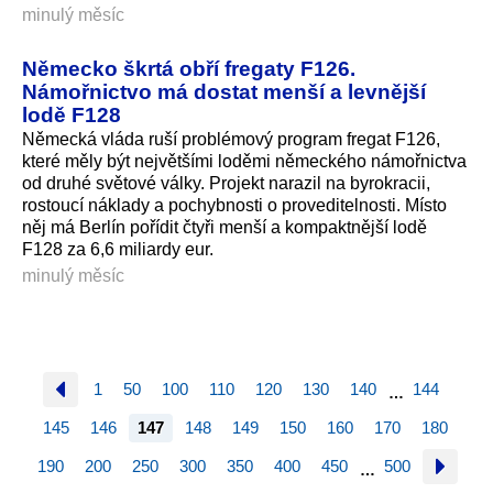
minulý měsíc
Německo škrtá obří fregaty F126.
Námořnictvo má dostat menší a levnější
lodě F128
Německá vláda ruší problémový program fregat F126,
které měly být největšími loděmi německého námořnictva
od druhé světové války. Projekt narazil na byrokracii,
rostoucí náklady a pochybnosti o proveditelnosti. Místo
něj má Berlín pořídit čtyři menší a kompaktnější lodě
F128 za 6,6 miliardy eur.
minulý měsíc
1
50
100
110
120
130
140
144
…
145
146
147
148
149
150
160
170
180
190
200
250
300
350
400
450
500
…