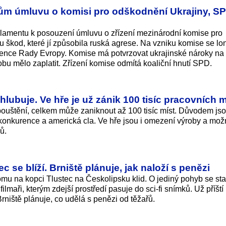
ům úmluvu o komisi pro odškodnění Ukrajiny, SP
lamentu k posouzení úmluvu o zřízení mezinárodní komise pro
 škod, které jí způsobila ruská agrese. Na vzniku komise se lon
ence Rady Evropy. Komise má potvrzovat ukrajinské nároky na
bu mělo zaplatit. Zřízení komise odmítá koaliční hnutí SPD.
lubuje. Ve hře je už zánik 100 tisíc pracovních m
pouštění, celkem může zaniknout až 100 tisíc míst. Důvodem js
 konkurence a americká cla. Ve hře jsou i omezení výroby a mo
ů.
 se blíží. Brniště plánuje, jak naloží s penězi
mu na kopci Tlustec na Českolipsku klid. O jediný pohyb se sta
 filmaři, kterým zdejší prostředí pasuje do sci-fi snímků. Už příští
rniště plánuje, co udělá s penězi od těžařů.