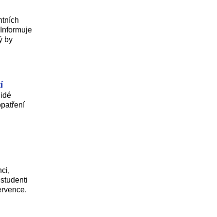
ntních
 Informuje
ý by
í
lidé
patření
ci,
 studenti
ervence.