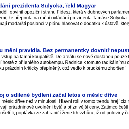
dání prezidenta Sulyoka, řekl Magyar
ělí obvinil opoziční stranu Fidesz, která v dubnových parlame
zemi, že přepnula na ruční ovládání prezidenta Tamáse Sulyoka.
ají maďarští poslanci v plánu hlasovat o dodatku k ústavě, kter
u mění pravidla. Bez permanentky dovnitř nepust
vstup na tamní koupaliště. Do areálu se nově dostanou pouze 
 hosté z přilehlého autokempu. Radnice k tomuto radikálnímu o
átku prázdnin kriticky přeplněný, což vedlo k prudkému zhoršení
oj o sdílené bydlení začal letos o měsíc dříve
měsíc dříve než v minulosti. Hlavní roli v tomto trendu hrají cizin
ívají prázdninové uvolnění bytů a příznivější ceny. Zatímco čeští
ušetřili, poptávka ze zahraničí žene trh vzhůru již od poloviny č