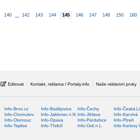
140
142
143
144
145
146
147
148
150
160
…
Editovat
Kontakt, reklama / Portaly.info
Naše reklamní prvky
Info-Brno.cz
Info-Budějovice
Info-Čechy
Info-Česká L
Info-Chomutov
Info-Jablonec n.N.
Info-Jihlava
Info-Karviná
Info-Olomouc
Info-Opava
Info-Pardubice
Info-Plzeň
Info-Teplice
Info-Třebíč
Info-Ústí n.L.
Info-Karlovy 