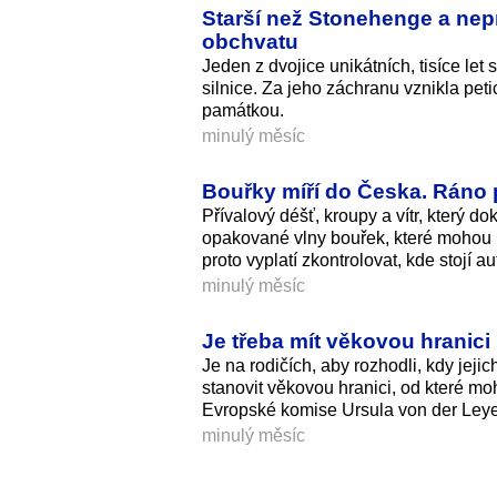
Starší než Stonehenge a ne
obchvatu
Jeden z dvojice unikátních, tisíce let
silnice. Za jeho záchranu vznikla pet
památkou.
minulý měsíc
Bouřky míří do Česka. Ráno p
Přívalový déšť, kroupy a vítr, který d
opakované vlny bouřek, které mohou 
proto vyplatí zkontrolovat, kde stojí 
minulý měsíc
Je třeba mít věkovou hranici
Je na rodičích, aby rozhodli, kdy jejic
stanovit věkovou hranici, od které mo
Evropské komise Ursula von der Ley
minulý měsíc