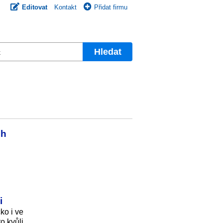
Editovat
Kontakt
Přidat firmu
Hledat
ch
i
ko i ve
o kvůli