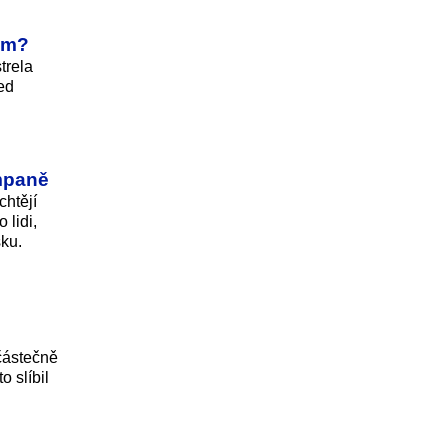
gem?
trela
ed
ampaně
chtějí
 lidi,
sku.
 částečně
 slíbil