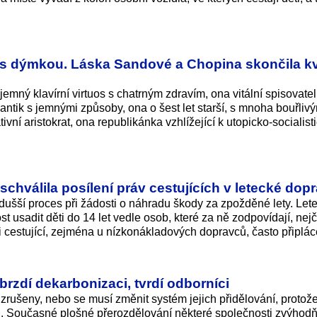
a s dýmkou. Láska Sandové a Chopina skončila kv
jemný klavírní virtuos s chatrným zdravím, ona vitální spisovate
ntik s jemnými způsoby, ona o šest let starší, s mnoha bouřliv
vní aristokrat, ona republikánka vzhlížející k utopicko-socialis
hválila posílení práv cestujících v letecké dop
nodušší proces při žádosti o náhradu škody za zpožděné lety. Let
 usadit děti do 14 let vedle osob, které za ně zodpovídají, nejč
i cestující, zejména u nízkonákladových dopravců, často připlác
rzdí dekarbonizaci, tvrdí odborníci
rušeny, nebo se musí změnit systém jejich přidělování, protože
. Současné plošné přerozdělování některé společnosti zvýhodň