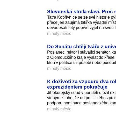
Slovenská strela slaví. Proč 
Tatra Kopřivnice se ze své historie py
přece jen zaujímá takřka výsadní mís
devadesáti lety poprvé vyjel na svou l
minulý měsíc
Do Senátu chtějí tváře z univ
Poslanec, rektor i stávající senátor,
z Olomouckého kraje vyslat do křesel 
kteří v politice už působí nebo působ
minulý měsíc
K doživotí za vzpouru dva ro
exprezidentem pokračuje
Jihokorejský soud v pondělí uložil ex
vinným z toho, že od politického zpro
podporu nominace poslaneckého kan
minulý měsíc