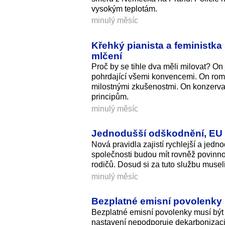
vysokým teplotám.
minulý měsíc
Křehký pianista a feministk
mlčení
Proč by se tihle dva měli milovat? On 
pohrdající všemi konvencemi. On roma
milostnými zkušenostmi. On konzervati
principům.
minulý měsíc
Jednodušší odškodnění, EU sc
Nová pravidla zajistí rychlejší a jed
společnosti budou mít rovněž povinnost
rodičů. Dosud si za tuto službu musel
minulý měsíc
Bezplatné emisní povolenky b
Bezplatné emisní povolenky musí být z
nastavení nepodporuje dekarbonizaci