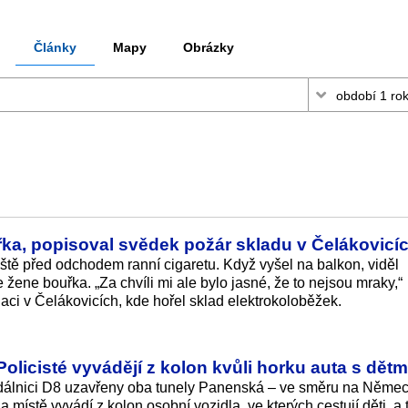
Články
Mapy
Obrázky
řka, popisoval svědek požár skladu v Čelákovicí
ještě před odchodem ranní cigaretu. Když vyšel na balkon, viděl
 žene bouřka. „Za chvíli mi ale bylo jasné, že to nejsou mraky,“
aci v Čelákovicích, kde hořel sklad elektrokoloběžek.
olicisté vyvádějí z kolon kvůli horku auta s dětm
dálnici D8 uzavřeny oba tunely Panenská – ve směru na Němec
ístě vyvádí z kolon osobní vozidla, ve kterých cestují děti, a t