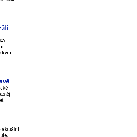
ůli
lka
ými
tickým
ravě
ecké
astěji
et.
 aktuální
uje,