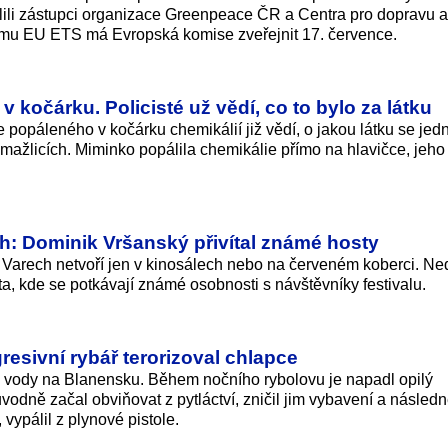
ělili zástupci organizace Greenpeace ČR a Centra pro dopravu a
ému EU ETS má Evropská komise zveřejnit 17. července.
 kočárku. Policisté už vědí, co to bylo za látku
e popáleného v kočárku chemikálií již vědí, o jakou látku se jed
omažlicích. Miminko popálila chemikálie přímo na hlavičce, je
h: Dominik Vršanský přivítal známé hosty
 Varech netvoří jen v kinosálech nebo na červeném koberci. Ne
ta, kde se potkávají známé osobnosti s návštěvníky festivalu.
gresivní rybář terorizoval chlapce
 u vody na Blanensku. Během nočního rybolovu je napadl opilý
ůvodně začal obviňovat z pytláctví, zničil jim vybavení a násled
 vypálil z plynové pistole.