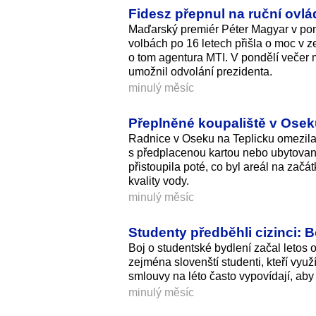
Fidesz přepnul na ruční ovlá
Maďarský premiér Péter Magyar v pond
volbách po 16 letech přišla o moc v 
o tom agentura MTI. V pondělí večer m
umožnil odvolání prezidenta.
minulý měsíc
Přeplněné koupaliště v Osek
Radnice v Oseku na Teplicku omezila 
s předplacenou kartou nebo ubytovaní
přistoupila poté, co byl areál na zač
kvality vody.
minulý měsíc
Studenty předběhli cizinci: B
Boj o studentské bydlení začal letos o 
zejména slovenští studenti, kteří využ
smlouvy na léto často vypovídají, aby 
minulý měsíc