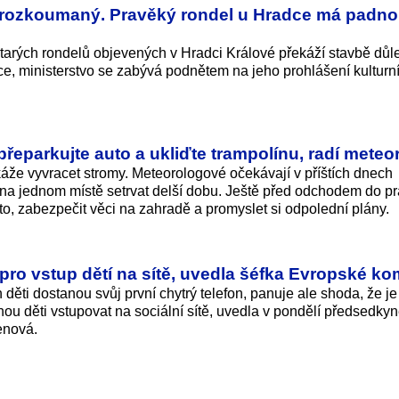
prozkoumaný. Pravěký rondel u Hradce má padnou
 starých rondelů objevených v Hradci Králové překáží stavbě důle
ice, ministerstvo se zabývá podnětem na jeho prohlášení kulturn
řeparkujte auto a ukliďte trampolínu, radí meteo
okáže vyvracet stromy. Meteorologové očekávají v příštích dnech
na jednom místě setrvat delší dobu. Ještě před odchodem do p
auto, zabezpečit věci na zahradě a promyslet si odpolední plány.
 pro vstup dětí na sítě, uvedla šéfka Evropské ko
h děti dostanou svůj první chytrý telefon, panuje ale shoda, že j
hou děti vstupovat na sociální sítě, uvedla v pondělí předsedky
enová.