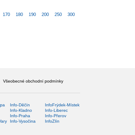
170
180
190
200
250
300
Všeobecné obchodní podmínky
ípa
Info-Děčín
InfoFrýdek-Místek
Info-Kladno
Info-Liberec
Info-Praha
Info-Přerov
Vary
Info-Vysočina
InfoZlín