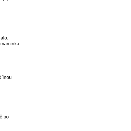
nalo.
ho maminka
dílnou
ně po