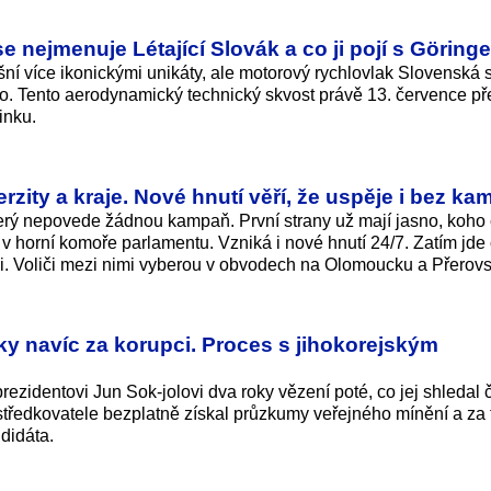
se nejmenuje Létající Slovák a co ji pojí s Görin
šní více ikonickými unikáty, ale motorový rychlovlak Slovenská s
to. Tento aerodynamický technický skvost právě 13. července př
inku.
erzity a kraje. Nové hnutí věří, že uspěje i bez k
 který nepovede žádnou kampaň. První strany už mají jasno, koho 
v horní komoře parlamentu. Vzniká i nové hnutí 24/7. Zatím jde o
ili. Voliči mezi nimi vyberou v obvodech na Olomoucku a Přerov
ky navíc za korupci. Proces s jihokorejským
prezidentovi Jun Sok-jolovi dva roky vězení poté, co jej shledal
středkovatele bezplatně získal průzkumy veřejného mínění a za to
didáta.