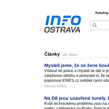
Katalog
Články
145. strana
Mysleli jsme, že se žene bou
Vstával do práce a chystal se dát si 
zataženou oblohu a pomyslel si, že se
popisoval iDNES.cz svědek ranní situ
minulý měsíc
Na D8 jsou uzavřené tunely. P
Kvůli technickému problému jsou na 
směru z Německa na Prahu. Policie na m