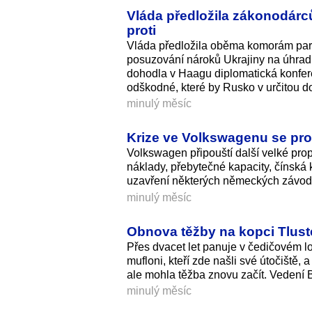
Vláda předložila zákonodárc
proti
Vláda předložila oběma komorám par
posuzování nároků Ukrajiny na úhradu
dohodla v Haagu diplomatická konfer
odškodné, které by Rusko v určitou do
minulý měsíc
Krize ve Volkswagenu se proh
Volkswagen připouští další velké pro
náklady, přebytečné kapacity, čínská
uzavření některých německých závod
minulý měsíc
Obnova těžby na kopci Tlustec
Přes dvacet let panuje v čedičovém lo
mufloni, kteří zde našli své útočiště, a
ale mohla těžba znovu začít. Vedení B
minulý měsíc