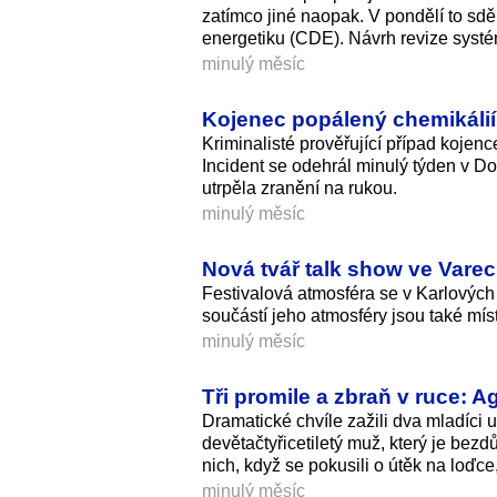
zatímco jiné naopak. V pondělí to sd
energetiku (CDE). Návrh revize syst
minulý měsíc
Kojenec popálený chemikálií v
Kriminalisté prověřující případ kojenc
Incident se odehrál minulý týden v D
utrpěla zranění na rukou.
minulý měsíc
Nová tvář talk show ve Varec
Festivalová atmosféra se v Karlových
součástí jeho atmosféry jsou také mís
minulý měsíc
Tři promile a zbraň v ruce: A
Dramatické chvíle zažili dva mladíci
devětačtyřicetiletý muž, který je bezd
nich, když se pokusili o útěk na loďce,
minulý měsíc