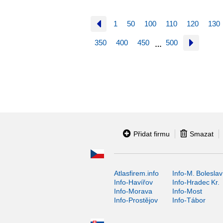
1
50
100
110
120
130
350
400
450
500
…
Přidat firmu
Smazat
Atlasfirem.info
Info-M. Boleslav
Info-Havířov
Info-Hradec Kr.
Info-Morava
Info-Most
Info-Prostějov
Info-Tábor