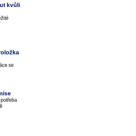
t kvůli
žité
í
roložka
ráce se
mise
e potřeba
ně