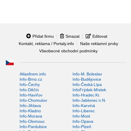
Přidat firmu
Smazat
Editovat
Kontakt, reklama / Portaly.info
Naše reklamní prvky
Všeobecné obchodní podmínky
Atlasfirem.info
Info-M. Boleslav
Info-Brno.cz
Info-Budějovice
Info-Čechy
Info-Česká Lípa
Info-Děčín
InfoFrýdek-Místek
Info-Havířov
Info-Hradec Kr.
Info-Chomutov
Info-Jablonec n.N.
Info-Jihlava
Info-Karviná
Info-Kladno
Info-Liberec
Info-Morava
Info-Most
Info-Olomouc
Info-Opava
Info-Pardubice
Info-Plzeň