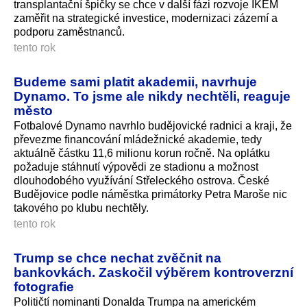
transplantační špičky se chce v další fázi rozvoje IKEM
zaměřit na strategické investice, modernizaci zázemí a
podporu zaměstnanců.
tento rok
Budeme sami platit akademii, navrhuje
Dynamo. To jsme ale nikdy nechtěli, reaguje
město
Fotbalové Dynamo navrhlo budějovické radnici a kraji, že
převezme financování mládežnické akademie, tedy
aktuálně částku 11,6 milionu korun ročně. Na oplátku
požaduje stáhnutí výpovědi ze stadionu a možnost
dlouhodobého využívání Střeleckého ostrova. České
Budějovice podle náměstka primátorky Petra Maroše nic
takového po klubu nechtěly.
tento rok
Trump se chce nechat zvěčnit na
bankovkách. Zaskočil výběrem kontroverzní
fotografie
Političtí nominanti Donalda Trumpa na americkém