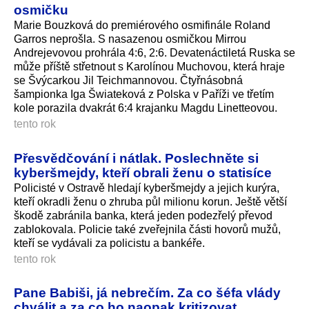
osmičku
Marie Bouzková do premiérového osmifinále Roland
Garros neprošla. S nasazenou osmičkou Mirrou
Andrejevovou prohrála 4:6, 2:6. Devatenáctiletá Ruska se
může příště střetnout s Karolínou Muchovou, která hraje
se Švýcarkou Jil Teichmannovou. Čtyřnásobná
šampionka Iga Šwiateková z Polska v Paříži ve třetím
kole porazila dvakrát 6:4 krajanku Magdu Linetteovou.
tento rok
Přesvědčování i nátlak. Poslechněte si
kyberšmejdy, kteří obrali ženu o statisíce
Policisté v Ostravě hledají kyberšmejdy a jejich kurýra,
kteří okradli ženu o zhruba půl milionu korun. Ještě větší
škodě zabránila banka, která jeden podezřelý převod
zablokovala. Policie také zveřejnila části hovorů mužů,
kteří se vydávali za policistu a bankéře.
tento rok
Pane Babiši, já nebrečím. Za co šéfa vlády
chválit a za co ho naopak kritizovat