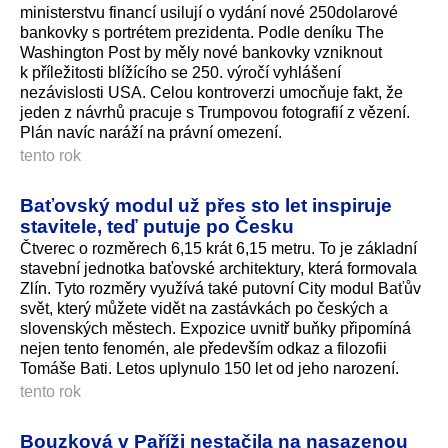
ministerstvu financí usilují o vydání nové 250dolarové
bankovky s portrétem prezidenta. Podle deníku The
Washington Post by měly nové bankovky vzniknout
k příležitosti blížícího se 250. výročí vyhlášení
nezávislosti USA. Celou kontroverzi umocňuje fakt, že
jeden z návrhů pracuje s Trumpovou fotografií z vězení.
Plán navíc naráží na právní omezení.
tento rok
Baťovský modul už přes sto let inspiruje
stavitele, teď putuje po Česku
Čtverec o rozměrech 6,15 krát 6,15 metru. To je základní
stavební jednotka baťovské architektury, která formovala
Zlín. Tyto rozměry využívá také putovní City modul Baťův
svět, který můžete vidět na zastávkách po českých a
slovenských městech. Expozice uvnitř buňky připomíná
nejen tento fenomén, ale především odkaz a filozofii
Tomáše Bati. Letos uplynulo 150 let od jeho narození.
tento rok
Bouzková v Paříži nestačila na nasazenou