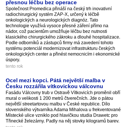
přesnou léčbu bez operace
Společnost Promedica přináší na český trh inovativní
radiochirurgický systém ZAP-X, určený k léčbě
onkologických a neurologických diagnóz. Tato
technologie využívá vysoce přesné záření přímo na
nádor, což pacientům umožňuje léčbu bez nutnosti
klasického chirurgického zákroku a dlouhé hospitalizace.
Podle odborníků a zástupců firmy má zavedení tohoto
systému potenciál modernizovat infrastrukturu českých
onkologických center a přinést nemocnicím i ekonomické
úspory.
tento rok
Ocel mezi kopci. Pátá největší malba v
Česku rozzářila vítkovickou válcovnu
Fasádu Válcovny trub v Ostravě Vítkovicích proměnil obří
mural o velikosti 1 200 metrů čtverečních. Jde o pátou
největší streetartovou malbu v České republice. Dílo
slovenského výtvarníka Adama Mihalova u frekventované
Místecké ulice vzniklo pod hlavičkou studia Drawetc pro
Třinecké železárny. Padly na něj stovky kilogramů barev.