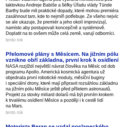
taktovkou Andreje Babiše a šéfky Úřadu vlády Tünde
Barthy bude mít praktické dopady, které mohou premiéra
zasáhnout tam, kde to nejmíň potřebuje. Ze všeho nejvíc
se ale ukazuje, že premiér a jeho okolí improvizují,
namísto aby postupovali koncepčně a systémově.
Doplatit na to ovšem může celá země, varují odborníci.
tento rok
Přelomové plány s Měsícem. Na jižním pólu
vznikne obří základna, první krok k osídlení
NASA rozjíždí největší návrat člověka na Měsíc od dob
programu Apollo. Americká kosmická agentura už
objednala první robotické moduly, měsíční buginy
i speciální drony, které mají připravit rozsáhlou základnu
na jižním pólu Měsíce ještě před příletem astronautů.
Projekt za stovky miliard dolarů má být prvním krokem
k trvalému osídlení Měsíce a později i k cestě lidí
na Mars.
tento rok
Motorista Beran se vzdal poslaneckého