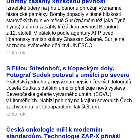
Bomby zasáhly křižáckou pevnost
Izraelské údery na jihu Libanonu ohrožují významné
historické památky. Bomby dopadly v těsné blízkosti
starověkých ruin ve městě Súr (známém též jako Týr či
Týros) a přímo zasáhly křižáckou pevnost Beaufort
z 12. století. V pátek to podle agentury AFP uvedl
libanonský ministr kultury Ghassán Salamé. Súr je na
seznamu světového dědictví UNESCO.
tento rok
S Fillou Středohoří, s Kopeckým doly.
Fotograf Sudek putoval s umělci po severu
Přátelství jednoho z nejvýznamnějších českých fotografů
Josefa Sudka s dalšími umělci přibližuje nová výstava
Severočeské galerie výtvarného umění (SGVU)
v Litoměřicích. Nabízí pohledy na krajinu severních Čech
zachycenou jak fotoaparátem, tak štětcem.
tento rok
Česká onkologie míří k moderním
standardům. Technologie ZAP-X přináší