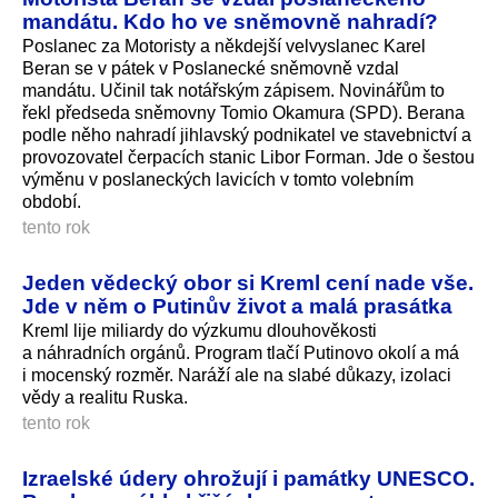
mandátu. Kdo ho ve sněmovně nahradí?
Poslanec za Motoristy a někdejší velvyslanec Karel
Beran se v pátek v Poslanecké sněmovně vzdal
mandátu. Učinil tak notářským zápisem. Novinářům to
řekl předseda sněmovny Tomio Okamura (SPD). Berana
podle něho nahradí jihlavský podnikatel ve stavebnictví a
provozovatel čerpacích stanic Libor Forman. Jde o šestou
výměnu v poslaneckých lavicích v tomto volebním
období.
tento rok
Jeden vědecký obor si Kreml cení nade vše.
Jde v něm o Putinův život a malá prasátka
Kreml lije miliardy do výzkumu dlouhověkosti
a náhradních orgánů. Program tlačí Putinovo okolí a má
i mocenský rozměr. Naráží ale na slabé důkazy, izolaci
vědy a realitu Ruska.
tento rok
Izraelské údery ohrožují i památky UNESCO.