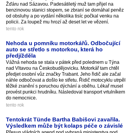
Žďáru nad Sázavou. Padesátiletý muž tam přijel na
benzinovou stanici stopem, se zbraní se domáhal peněz
od obsluhy a po vydání několika tisíc počkal venku na
policii. Za loupež mu hrozí až deset let ve vězení.
tento rok
Nehoda u pomníku motorkářů. Odbočující
auto se střetlo s motorkou, která ho
předjížděla
Vážná nehoda se stala v pátek před polednem u Týna
nad Vltavou na Českobudějovicku. Motorkář tam chtěl
předjet osobní vůz značky Trabant. Jeho řidič ale začal
náhle odbočovat a došlo ke střetu. Řidič motocyklu utrpěl
těžké zranění s poruchou dýchání a oběhu. Lékař musel
provést punkci hrudníku. Následoval transport vrtulníkem
do nemocnice.
tento rok
Tentokrát Tünde Bartha Babišovi zavařila.
Výsledkem může být kolaps péče o závislé
Přesun vládních agend pod vybraná ministerstva pod