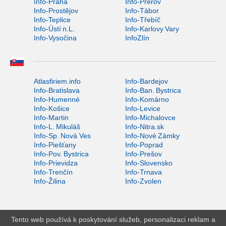
Info-Praha
Info-Přerov
Info-Prostějov
Info-Tábor
Info-Teplice
Info-Třebíč
Info-Ústí n.L.
Info-Karlovy Vary
Info-Vysočina
InfoZlín
Atlasfiriem.info
Info-Bardejov
Info-Bratislava
Info-Ban. Bystrica
Info-Humenné
Info-Komárno
Info-Košice
Info-Levice
Info-Martin
Info-Michalovce
Info-L. Mikuláš
Info-Nitra.sk
Info-Sp. Nová Ves
Info-Nové Zámky
Info-Piešťany
Info-Poprad
Info-Pov. Bystrica
Info-Prešov
Info-Prievidza
Info-Slovensko
Info-Trenčín
Info-Trnava
Info-Žilina
Info-Zvolen
Tento web používá k poskytování služeb, personalizaci reklam a