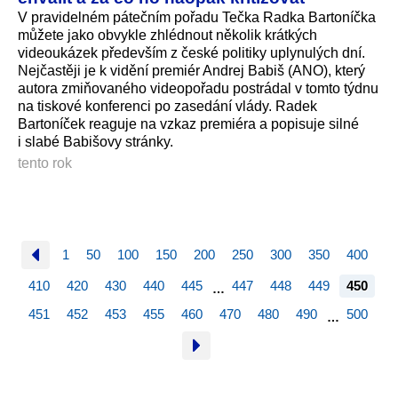
V pravidelném pátečním pořadu Tečka Radka Bartoníčka
můžete jako obvykle zhlédnout několik krátkých
videoukázek především z české politiky uplynulých dní.
Nejčastěji je k vidění premiér Andrej Babiš (ANO), který
autora zmiňovaného videopořadu postrádal v tomto týdnu
na tiskové konferenci po zasedání vlády. Radek
Bartoníček reaguje na vzkaz premiéra a popisuje silné
i slabé Babišovy stránky.
tento rok
1
50
100
150
200
250
300
350
400
410
420
430
440
445
447
448
449
450
…
451
452
453
455
460
470
480
490
500
…