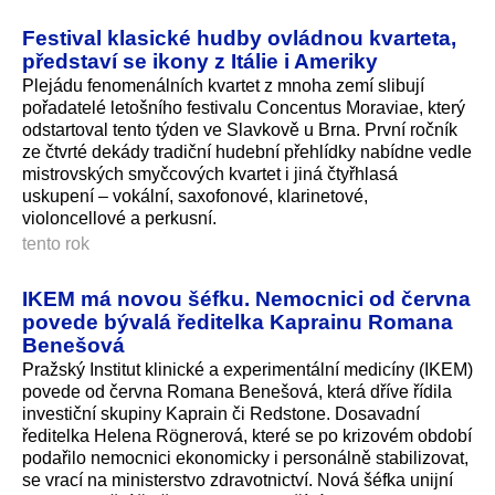
Festival klasické hudby ovládnou kvarteta,
představí se ikony z Itálie i Ameriky
Plejádu fenomenálních kvartet z mnoha zemí slibují
pořadatelé letošního festivalu Concentus Moraviae, který
odstartoval tento týden ve Slavkově u Brna. První ročník
ze čtvrté dekády tradiční hudební přehlídky nabídne vedle
mistrovských smyčcových kvartet i jiná čtyřhlasá
uskupení – vokální, saxofonové, klarinetové,
violoncellové a perkusní.
tento rok
IKEM má novou šéfku. Nemocnici od června
povede bývalá ředitelka Kaprainu Romana
Benešová
Pražský Institut klinické a experimentální medicíny (IKEM)
povede od června Romana Benešová, která dříve řídila
investiční skupiny Kaprain či Redstone. Dosavadní
ředitelka Helena Rögnerová, které se po krizovém období
podařilo nemocnici ekonomicky i personálně stabilizovat,
se vrací na ministerstvo zdravotnictví. Nová šéfka unijní