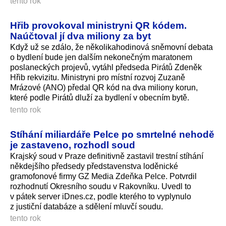
tento rok
Hřib provokoval ministryni QR kódem.
Naúčtoval jí dva miliony za byt
Když už se zdálo, že několikahodinová sněmovní debata
o bydlení bude jen dalším nekonečným maratonem
poslaneckých projevů, vytáhl předseda Pirátů Zdeněk
Hřib rekvizitu. Ministryni pro místní rozvoj Zuzaně
Mrázové (ANO) předal QR kód na dva miliony korun,
které podle Pirátů dluží za bydlení v obecním bytě.
tento rok
Stíhání miliardáře Pelce po smrtelné nehodě
je zastaveno, rozhodl soud
Krajský soud v Praze definitivně zastavil trestní stíhání
někdejšího předsedy představenstva loděnické
gramofonové firmy GZ Media Zdeňka Pelce. Potvrdil
rozhodnutí Okresního soudu v Rakovníku. Uvedl to
v pátek server iDnes.cz, podle kterého to vyplynulo
z justiční databáze a sdělení mluvčí soudu.
tento rok