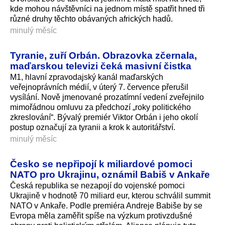
kde mohou návštěvníci na jednom místě spatřit hned tři
různé druhy těchto obávaných afrických hadů.
minulý měsíc
Tyranie, zuří Orbán. Obrazovka zčernala,
maďarskou televizi čeká masivní čistka
M1, hlavní zpravodajský kanál maďarských
veřejnoprávních médií, v úterý 7. července přerušil
vysílání. Nově jmenované prozatímní vedení zveřejnilo
mimořádnou omluvu za předchozí „roky politického
zkreslování“. Bývalý premiér Viktor Orbán i jeho okolí
postup označují za tyranii a krok k autoritářství.
minulý měsíc
Česko se nepřipojí k miliardové pomoci
NATO pro Ukrajinu, oznámil Babiš v Ankaře
Česká republika se nezapojí do vojenské pomoci
Ukrajině v hodnotě 70 miliard eur, kterou schválil summit
NATO v Ankaře. Podle premiéra Andreje Babiše by se
Evropa měla zaměřit spíše na výzkum protivzdušné