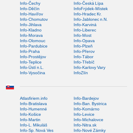
Info-Čechy
Info-Česká Lípa
Info-Děčín
InfoFrýdek-Místek
Info-Havířov
Info-Hradec Kr.
Info-Chomutov
Info-Jablonec n.N.
Info-Jihlava
Info-Karviná
Info-Kladno
Info-Liberec
Info-Morava
Info-Most
Info-Olomouc
Info-Opava
Info-Pardubice
Info-Plzeň
Info-Praha
Info-Přerov
Info-Prostějov
Info-Tábor
Info-Teplice
Info-Třebíč
Info-Ústí n.L.
Info-Karlovy Vary
Info-Vysočina
InfoZlín
Atlasfiriem.info
Info-Bardejov
Info-Bratislava
Info-Ban. Bystrica
Info-Humenné
Info-Komárno
Info-Košice
Info-Levice
Info-Martin
Info-Michalovce
Info-L. Mikuláš
Info-Nitra.sk
Info-Sp. Nová Ves
Info-Nové Zámky