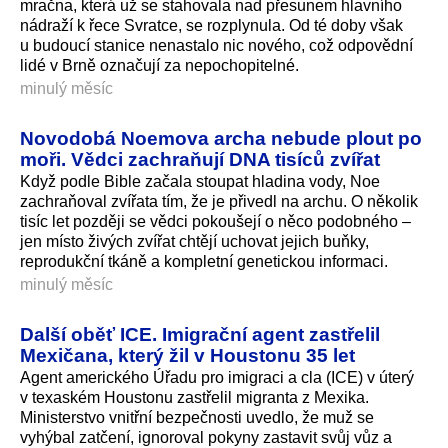
mračna, která už se stahovala nad přesunem hlavního
nádraží k řece Svratce, se rozplynula. Od té doby však
u budoucí stanice nenastalo nic nového, což odpovědní
lidé v Brně označují za nepochopitelné.
minulý měsíc
Novodobá Noemova archa nebude plout po
moři. Vědci zachraňují DNA tisíců zvířat
Když podle Bible začala stoupat hladina vody, Noe
zachraňoval zvířata tím, že je přivedl na archu. O několik
tisíc let později se vědci pokoušejí o něco podobného –
jen místo živých zvířat chtějí uchovat jejich buňky,
reprodukční tkáně a kompletní genetickou informaci.
minulý měsíc
Další oběť ICE. Imigrační agent zastřelil
Mexičana, který žil v Houstonu 35 let
Agent amerického Úřadu pro imigraci a cla (ICE) v úterý
v texaském Houstonu zastřelil migranta z Mexika.
Ministerstvo vnitřní bezpečnosti uvedlo, že muž se
vyhýbal zatčení, ignoroval pokyny zastavit svůj vůz a