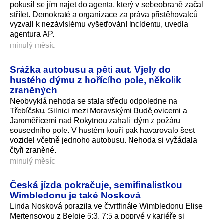
pokusil se jím najet do agenta, který v sebeobraně začal
střílet. Demokraté a organizace za práva přistěhovalců
vyzvali k nezávislému vyšetřování incidentu, uvedla
agentura AP.
minulý měsíc
Srážka autobusu a pěti aut. Vjely do
hustého dýmu z hořícího pole, několik
zraněných
Neobvyklá nehoda se stala středu odpoledne na
Třebíčsku. Silnici mezi Moravskými Budějovicemi a
Jaroměřicemi nad Rokytnou zahalil dým z požáru
sousedního pole. V hustém kouři pak havarovalo šest
vozidel včetně jednoho autobusu. Nehoda si vyžádala
čtyři zraněné.
minulý měsíc
Česká jízda pokračuje, semifinalistkou
Wimbledonu je také Nosková
Linda Nosková porazila ve čtvrtfinále Wimbledonu Elise
Mertensovou z Belgie 6:3, 7:5 a poprvé v kariéře si