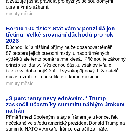
a zvažuje jasná pravidla pro byznys se soukromými
obrannými službami.
minulý měsíc
Berete 100 tisíc? Stát vám v penzi dá jen
třetinu. Velké srovnání důchodů pro rok
2026
Důchod lidí s nižšími příjmy může dosahovat téměř
87 procent jejich původní mzdy, u nadprůměrných
výdělků ale tento poměr strmě klesá. Příčinou je zákonný
princip solidarity. Výslednou částku však ovlivňuje
i celková doba pojištění. U vysokopříjmových žadatelů
může rozdíl činit i několik tisíc korun měsíčně.
minulý měsíc
„S parchanty nevyjednávám.“ Trump
zaskočil účastníky summitu náhlým útokem
na Írán
Příměří mezi Spojenými státy a Íránem je u konce, řekl
nečekaně ve středu americký prezident Donald Trump na
summitu NATO v Ankaře. Íránce označil za lháře,