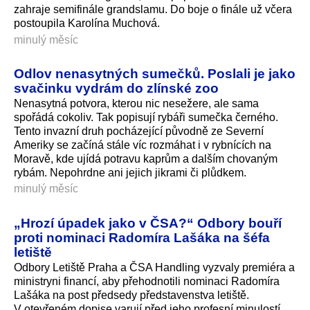
zahraje semifinále grandslamu. Do boje o finále už včera
postoupila Karolína Muchová.
minulý měsíc
Odlov nenasytných sumečků. Poslali je jako
svačinku vydrám do zlínské zoo
Nenasytná potvora, kterou nic nesežere, ale sama
spořádá cokoliv. Tak popisují rybáři sumečka černého.
Tento invazní druh pocházející původně ze Severní
Ameriky se začíná stále víc rozmáhat i v rybnících na
Moravě, kde ujídá potravu kaprům a dalším chovaným
rybám. Nepohrdne ani jejich jikrami či plůdkem.
minulý měsíc
„Hrozí úpadek jako v ČSA?“ Odbory bouří
proti nominaci Radomíra Lašáka na šéfa
letiště
Odbory Letiště Praha a ČSA Handling vyzvaly premiéra a
ministryni financí, aby přehodnotili nominaci Radomíra
Lašáka na post předsedy představenstva letiště.
V otevřeném dopise varují před jeho profesní minulostí