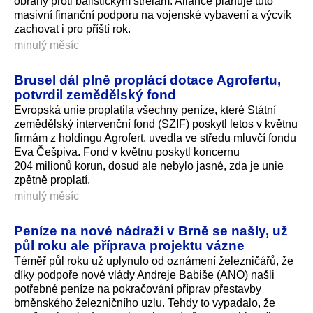
obrany proti balistickým střelám. Aliance plánuje tuto
masivní finanční podporu na vojenské vybavení a výcvik
zachovat i pro příští rok.
minulý měsíc
Brusel dál plně proplácí dotace Agrofertu,
potvrdil zemědělský fond
Evropská unie proplatila všechny peníze, které Státní
zemědělský intervenční fond (SZIF) poskytl letos v květnu
firmám z holdingu Agrofert, uvedla ve středu mluvčí fondu
Eva Češpiva. Fond v květnu poskytl koncernu
204 milionů korun, dosud ale nebylo jasné, zda je unie
zpětně proplatí.
minulý měsíc
Peníze na nové nádraží v Brně se našly, už
půl roku ale příprava projektu vázne
Téměř půl roku už uplynulo od oznámení železničářů, že
díky podpoře nové vlády Andreje Babiše (ANO) našli
potřebné peníze na pokračování příprav přestavby
brněnského železničního uzlu. Tehdy to vypadalo, že