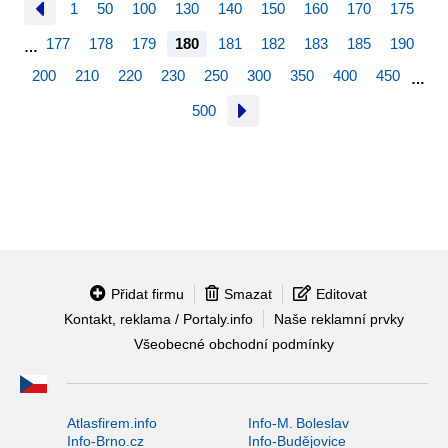
1
50
100
130
140
150
160
170
175
177
178
179
180
181
182
183
185
190
…
200
210
220
230
250
300
350
400
450
…
500
Přidat firmu
Smazat
Editovat
Kontakt, reklama / Portaly.info
Naše reklamní prvky
Všeobecné obchodní podmínky
Atlasfirem.info
Info-M. Boleslav
Info-Brno.cz
Info-Budějovice