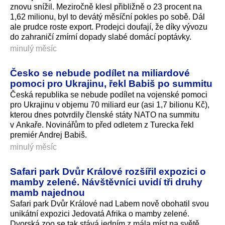
znovu snížil. Meziročně klesl přibližně o 23 procent na
1,62 milionu, byl to devátý měsíční pokles po sobě. Dál
ale prudce roste export. Prodejci doufají, že díky vývozu
do zahraničí zmírní dopady slabé domácí poptávky.
minulý měsíc
Česko se nebude podílet na miliardové
pomoci pro Ukrajinu, řekl Babiš po summitu
Česká republika se nebude podílet na vojenské pomoci
pro Ukrajinu v objemu 70 miliard eur (asi 1,7 bilionu Kč),
kterou dnes potvrdily členské státy NATO na summitu
v Ankaře. Novinářům to před odletem z Turecka řekl
premiér Andrej Babiš.
minulý měsíc
Safari park Dvůr Králové rozšířil expozici o
mamby zelené. Návštěvníci uvidí tři druhy
mamb najednou
Safari park Dvůr Králové nad Labem nově obohatil svou
unikátní expozici Jedovatá Afrika o mamby zelené.
Dvorská zoo se tak stává jedním z mála míst na světě,