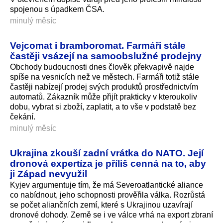
spojenou s úpadkem ČSA.
minulý měsíc
Vejcomat i bramboromat. Farmáři stále
častěji vsázejí na samoobslužné prodejny
Obchody budoucnosti dnes člověk překvapivě najde
spíše na vesnicích než ve městech. Farmáři totiž stále
častěji nabízejí prodej svých produktů prostřednictvím
automatů. Zákazník může přijít prakticky v kteroukoliv
dobu, vybrat si zboží, zaplatit, a to vše v podstatě bez
čekání.
minulý měsíc
Ukrajina zkouší zadní vrátka do NATO. Její
dronová expertíza je příliš cenná na to, aby
ji Západ nevyužil
Kyjev argumentuje tím, že má Severoatlantické aliance
co nabídnout, jeho schopnosti prověřila válka. Rozrůstá
se počet aliančních zemí, které s Ukrajinou uzavírají
dronové dohody. Země se i ve válce vrhá na export zbraní