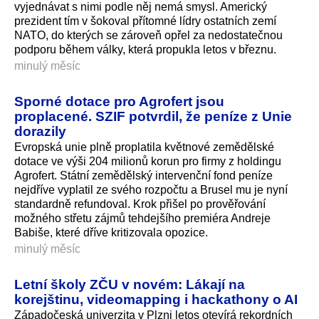
vyjednávat s nimi podle něj nemá smysl. Americký
prezident tím v šokoval přítomné lídry ostatních zemí
NATO, do kterých se zároveň opřel za nedostatečnou
podporu během války, která propukla letos v březnu.
minulý měsíc
Sporné dotace pro Agrofert jsou
proplacené. SZIF potvrdil, že peníze z Unie
dorazily
Evropská unie plně proplatila květnové zemědělské
dotace ve výši 204 milionů korun pro firmy z holdingu
Agrofert. Státní zemědělský intervenční fond peníze
nejdříve vyplatil ze svého rozpočtu a Brusel mu je nyní
standardně refundoval. Krok přišel po prověřování
možného střetu zájmů tehdejšího premiéra Andreje
Babiše, které dříve kritizovala opozice.
minulý měsíc
Letní školy ZČU v novém: Lákají na
korejštinu, videomapping i hackathony o AI
Západočeská univerzita v Plzni letos otevírá rekordních