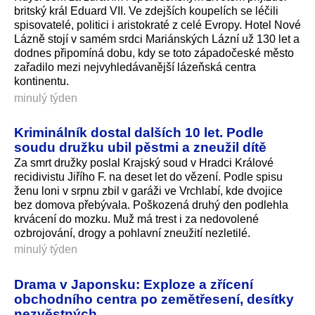
britský král Eduard VII. Ve zdejších koupelích se léčili
spisovatelé, politici i aristokraté z celé Evropy. Hotel Nové
Lázně stojí v samém srdci Mariánských Lázní už 130 let a
dodnes připomíná dobu, kdy se toto západočeské město
zařadilo mezi nejvyhledávanější lázeňská centra
kontinentu.
minulý týden
Kriminálník dostal dalších 10 let. Podle
soudu družku ubil pěstmi a zneužil dítě
Za smrt družky poslal Krajský soud v Hradci Králové
recidivistu Jiřího F. na deset let do vězení. Podle spisu
ženu loni v srpnu zbil v garáži ve Vrchlabí, kde dvojice
bez domova přebývala. Poškozená druhý den podlehla
krvácení do mozku. Muž má trest i za nedovolené
ozbrojování, drogy a pohlavní zneužití nezletilé.
minulý týden
Drama v Japonsku: Exploze a zřícení
obchodního centra po zemětřesení, desítky
nezvěstných