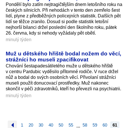
Pondělí bylo zatím nejtragičtějším dnem letošního roku na
českých silnicích. Při nehodách v tento den zemřelo šest
lidí, plyne z předběžných policejních statistik. Dalších pět
lidí se těžce zranilo. Dosud si podle statistik letošní
nejhorší bilanci držel poslední den školního roku, pátek
26. června, kdy si nehody vyžádaly pět obětí.
minulý týden
Muž u dětského hřiště bodal nožem do věcí,
strážníci ho museli zpacifikovat
Chování šestapadesátiletého muže u dětského hřiště
v centru Pardubic vyděsilo přítomné rodiče. V ruce držel
nůž a bodal do svých osobních věcí. Přivolaní strážníci
museli použít donucovací prostředky. Muž nakonec
skončil v péči zdravotníků, kteří ho převezli na psychiatrii.
minulý týden
1
20
30
40
50
55
58
59
60
61
…