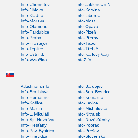
Info-Chomutov
Info-Jablonec n.N.
Info-Jihlava
Info-Karviná
Info-Kladno
Info-Liberec
Info-Morava
Info-Most
Info-Olomouc
Info-Opava
Info-Pardubice
Info-Plzeň
Info-Praha
Info-Přerov
Info-Prostějov
Info-Tábor
Info-Teplice
Info-Třebíč
Info-Ústí n.L.
Info-Karlovy Vary
Info-Vysočina
InfoZlín
Atlasfiriem.info
Info-Bardejov
Info-Bratislava
Info-Ban. Bystrica
Info-Humenné
Info-Komárno
Info-Košice
Info-Levice
Info-Martin
Info-Michalovce
Info-L. Mikuláš
Info-Nitra.sk
Info-Sp. Nová Ves
Info-Nové Zámky
Info-Piešťany
Info-Poprad
Info-Pov. Bystrica
Info-Prešov
Info-Prievidza
Info-Slovensko