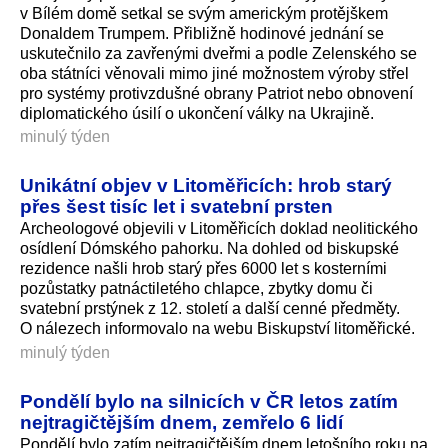
v Bílém domě setkal se svým americkým protějškem
Donaldem Trumpem. Přibližně hodinové jednání se
uskutečnilo za zavřenými dveřmi a podle Zelenského se
oba státníci věnovali mimo jiné možnostem výroby střel
pro systémy protivzdušné obrany Patriot nebo obnovení
diplomatického úsilí o ukončení války na Ukrajině.
minulý týden
Unikátní objev v Litoměřicích: hrob starý
přes šest tisíc let i svatební prsten
Archeologové objevili v Litoměřicích doklad neolitického
osídlení Dómského pahorku. Na dohled od biskupské
rezidence našli hrob starý přes 6000 let s kosterními
pozůstatky patnáctiletého chlapce, zbytky domu či
svatební prstýnek z 12. století a další cenné předměty.
O nálezech informovalo na webu Biskupství litoměřické.
minulý týden
Pondělí bylo na silnicích v ČR letos zatím
nejtragičtějším dnem, zemřelo 6 lidí
Pondělí bylo zatím nejtragičtějším dnem letošního roku na