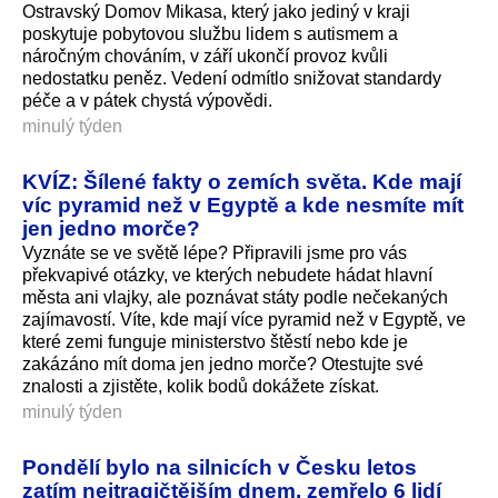
Ostravský Domov Mikasa, který jako jediný v kraji
poskytuje pobytovou službu lidem s autismem a
náročným chováním, v září ukončí provoz kvůli
nedostatku peněz. Vedení odmítlo snižovat standardy
péče a v pátek chystá výpovědi.
minulý týden
KVÍZ: Šílené fakty o zemích světa. Kde mají
víc pyramid než v Egyptě a kde nesmíte mít
jen jedno morče?
Vyznáte se ve světě lépe? Připravili jsme pro vás
překvapivé otázky, ve kterých nebudete hádat hlavní
města ani vlajky, ale poznávat státy podle nečekaných
zajímavostí. Víte, kde mají více pyramid než v Egyptě, ve
které zemi funguje ministerstvo štěstí nebo kde je
zakázáno mít doma jen jedno morče? Otestujte své
znalosti a zjistěte, kolik bodů dokážete získat.
minulý týden
Pondělí bylo na silnicích v Česku letos
zatím nejtragičtějším dnem, zemřelo 6 lidí