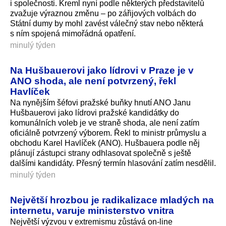
i společnosti. Kreml nyní podle některých představitelů
zvažuje výraznou změnu – po zářijových volbách do
Státní dumy by mohl zavést válečný stav nebo některá
s ním spojená mimořádná opatření.
minulý týden
Na Hušbauerovi jako lídrovi v Praze je v
ANO shoda, ale není potvrzený, řekl
Havlíček
Na nynějším šéfovi pražské buňky hnutí ANO Janu
Hušbauerovi jako lídrovi pražské kandidátky do
komunálních voleb je ve straně shoda, ale není zatím
oficiálně potvrzený výborem. Řekl to ministr průmyslu a
obchodu Karel Havlíček (ANO). Hušbauera podle něj
plánují zástupci strany odhlasovat společně s ještě
dalšími kandidáty. Přesný termín hlasování zatím nesdělil.
minulý týden
Největší hrozbou je radikalizace mladých na
internetu, varuje ministerstvo vnitra
Největší výzvou v extremismu zůstává on-line