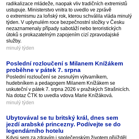
radikalizace mládeže, naopak vliv tradičních extremistů
ustupuje. Ministerstvo vnitra to uvedlo ve zprávě
o extremismu za loňský rok, kterou schválila vláda minulý
týden. V uplynulém roce bezpečnostní složky v Česku
nezaznamenaly případy sabotáží nebo teroristických
útoků s prokazatelným zapojením cizí zpravodajské
služby.
minulý týden
Poslední rozloučení s Milanem Knížákem
proběhne v pátek 7. srpna
Poslední rozloučení se zesnulým výtvarníkem,
hudebníkem a pedagogem Milanem Knížákem se
uskuteční v pátek 7. srpna 2026 v pražských Strašnicích.
Na dotaz ČTK to uvedla vdova Marie Knížáková.
minulý týden
Ubytovával se tu britský král, dnes sem
jezdí arabské princezny. Podívejte se do
legendárního hotelu
Kdysi sem za zdravím i společenským životem přijížděl