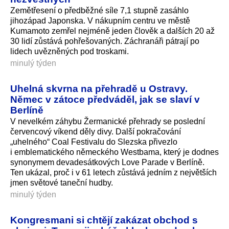
Zemětřesení o předběžné síle 7,1 stupně zasáhlo
jihozápad Japonska. V nákupním centru ve městě
Kumamoto zemřel nejméně jeden člověk a dalších 20 až
30 lidí zůstává pohřešovaných. Záchranáři pátrají po
lidech uvězněných pod troskami.
minulý týden
Uhelná skvrna na přehradě u Ostravy.
Němec v zátoce předváděl, jak se slaví v
Berlíně
V nevelkém záhybu Žermanické přehrady se poslední
červencový víkend děly divy. Další pokračování
„uhelného“ Coal Festivalu do Slezska přivezlo
i emblematického německého Westbama, který je dodnes
synonymem devadesátkových Love Parade v Berlíně.
Ten ukázal, proč i v 61 letech zůstává jedním z největších
jmen světové taneční hudby.
minulý týden
Kongresmani si chtějí zakázat obchod s