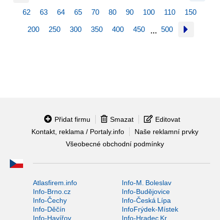
62
63
64
65
70
80
90
100
110
150
200
250
300
350
400
450
500
…
Přidat firmu
Smazat
Editovat
Kontakt, reklama / Portaly.info
Naše reklamní prvky
Všeobecné obchodní podmínky
Atlasfirem.info
Info-M. Boleslav
Info-Brno.cz
Info-Budějovice
Info-Čechy
Info-Česká Lípa
Info-Děčín
InfoFrýdek-Místek
Info-Havířov
Info-Hradec Kr.