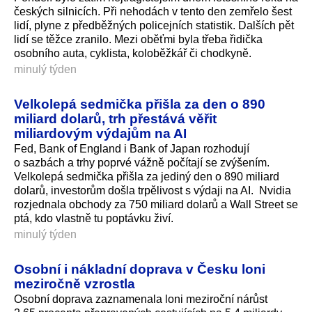
českých silnicích. Při nehodách v tento den zemřelo šest
lidí, plyne z předběžných policejních statistik. Dalších pět
lidí se těžce zranilo. Mezi oběťmi byla třeba řidička
osobního auta, cyklista, koloběžkář či chodkyně.
minulý týden
Velkolepá sedmička přišla za den o 890
miliard dolarů, trh přestává věřit
miliardovým výdajům na AI
Fed, Bank of England i Bank of Japan rozhodují
o sazbách a trhy poprvé vážně počítají se zvýšením.
Velkolepá sedmička přišla za jediný den o 890 miliard
dolarů, investorům došla trpělivost s výdaji na AI. Nvidia
rozjednala obchody za 750 miliard dolarů a Wall Street se
ptá, kdo vlastně tu poptávku živí.
minulý týden
Osobní i nákladní doprava v Česku loni
meziročně vzrostla
Osobní doprava zaznamenala loni meziroční nárůst