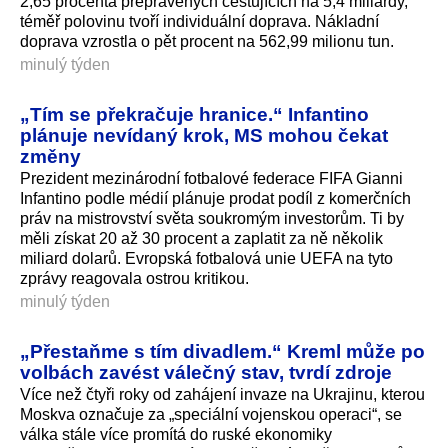
2,65 procenta přepravených cestujících na 5,4 miliardy,
téměř polovinu tvoří individuální doprava. Nákladní
doprava vzrostla o pět procent na 562,99 milionu tun.
minulý týden
„Tím se překračuje hranice.“ Infantino
plánuje nevídaný krok, MS mohou čekat
změny
Prezident mezinárodní fotbalové federace FIFA Gianni
Infantino podle médií plánuje prodat podíl z komerčních
práv na mistrovství světa soukromým investorům. Ti by
měli získat 20 až 30 procent a zaplatit za ně několik
miliard dolarů. Evropská fotbalová unie UEFA na tyto
zprávy reagovala ostrou kritikou.
minulý týden
„Přestaňme s tím divadlem.“ Kreml může po
volbách zavést válečný stav, tvrdí zdroje
Více než čtyři roky od zahájení invaze na Ukrajinu, kterou
Moskva označuje za „speciální vojenskou operaci“, se
válka stále více promítá do ruské ekonomiky