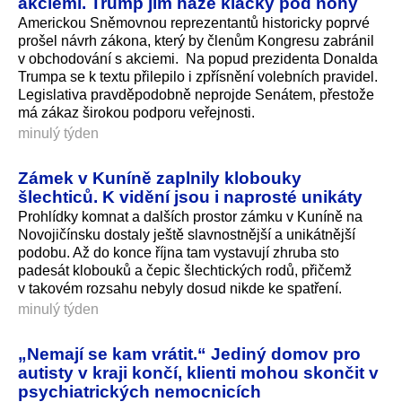
akciemi. Trump jim háže klacky pod nohy
Americkou Sněmovnou reprezentantů historicky poprvé
prošel návrh zákona, který by členům Kongresu zabránil
v obchodování s akciemi. Na popud prezidenta Donalda
Trumpa se k textu přilepilo i zpřísnění volebních pravidel.
Legislativa pravděpodobně neprojde Senátem, přestože
má zákaz širokou podporu veřejnosti.
minulý týden
Zámek v Kuníně zaplnily klobouky
šlechticů. K vidění jsou i naprosté unikáty
Prohlídky komnat a dalších prostor zámku v Kuníně na
Novojičínsku dostaly ještě slavnostnější a unikátnější
podobu. Až do konce října tam vystavují zhruba sto
padesát klobouků a čepic šlechtických rodů, přičemž
v takovém rozsahu nebyly dosud nikde ke spatření.
minulý týden
„Nemají se kam vrátit.“ Jediný domov pro
autisty v kraji končí, klienti mohou skončit v
psychiatrických nemocnicích