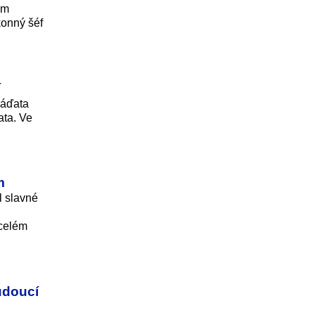
em
konný šéf
í
láďata
ata. Ve
m
l slavné
 celém
budoucí