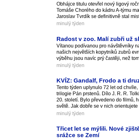
Obhájce titulu otevřel nový ligový ročn
Tomáše Chorého do kádru A-týmu maji
Jaroslav Tvrdík se definitivně stal mi
minulý týden
Radost v zoo. Malí zubři už 
Vítanou podívanou pro návštěvníky n
našich největších kopytníků zubrů ev
výběhu jsou navíc prý častěji, než to
minulý týden
KVÍZ: Gandalf, Frodo a ti dru
Tento týden uplynulo 72 let od chvíle,
trilogie Pán prstenů. Dílo J. R. R. To
20. století. Bylo převedeno do filmů, 
světě. Jak dobře se v nich orientujete
minulý týden
Třicet let se mýlili. Nové zj
srážce se Zemí