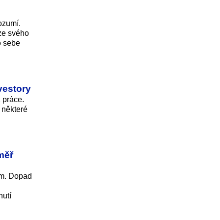
ozumí.
 ze svého
o sebe
vestory
z práce.
 některé
měř
em. Dopad
nutí