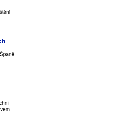
štění
ch
 Španěl
chni
ázvem