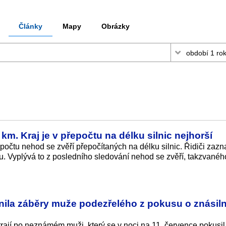
Články
Mapy
Obrázky
m. Kraj je v přepočtu na délku silnic nejhorší
 počtu nehod se zvěří přepočítaných na délku silnic. Řidiči zaz
sku. Vyplývá to z posledního sledování nehod se zvěří, takzvan
nila záběry muže podezřelého z pokusu o znásiln
trají po neznámém muži, který se v noci na 11. července pokusil