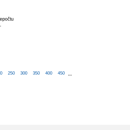
řepočtu
.
0
250
300
350
400
450
…