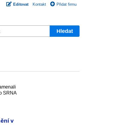
Editovat
Kontakt
Přidat firmu
Hledat
namenali
ého SRNA
ění v