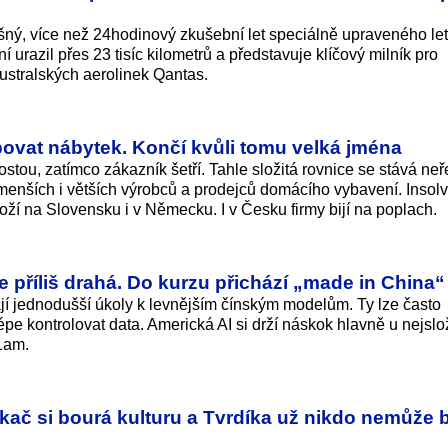
ný, více než 24hodinový zkušební let speciálně upraveného le
urazil přes 23 tisíc kilometrů a představuje klíčový milník pro
australských aerolinek Qantas.
povat nábytek. Končí kvůli tomu velká jména
stou, zatímco zákazník šetří. Tahle složitá rovnice se stává neř
 menších i větších výrobců a prodejců domácího vybavení. Insol
í na Slovensku i v Německu. I v Česku firmy bijí na poplach.
e příliš drahá. Do kurzu přichází „made in China“
jí jednodušší úkoly k levnějším čínským modelům. Ty lze často
pe kontrolovat data. Americká AI si drží náskok hlavně u nejslož
1am.
ač si bourá kulturu a Tvrdíka už nikdo nemůže b