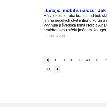
„Létající mobil s náloží.“ Ja
Má velikost zhruba krabice od bot, skl
jen na necelých čtvrt milionu korun a
Vyvinula ji švédská firma Nordic Air 
protidronovou střelu jménem Kreuger.
minulý týden
1
10
20
30
40
50
…
500