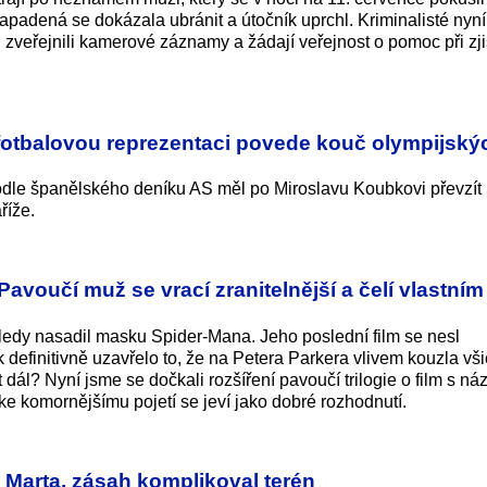
Napadená se dokázala ubránit a útočník uprchl. Kriminalisté nyní
zveřejnili kamerové záznamy a žádají veřejnost o pomoc při zji
fotbalovou reprezentaci povede kouč olympijský
odle španělského deníku AS měl po Miroslavu Koubkovi převzít
říže.
avoučí muž se vrací zranitelnější a čelí vlastním
sledy nasadil masku Spider-Mana. Jeho poslední film se nesl
definitivně uzavřelo to, že na Petera Parkera vlivem kouzla vši
ál? Nyní jsme se dočkali rozšíření pavoučí trilogie o film s n
e komornějšímu pojetí se jeví jako dobré rozhodnutí.
a Marta, zásah komplikoval terén