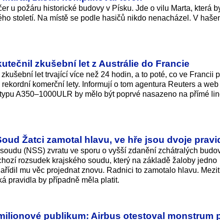
čer u požáru historické budovy v Písku. Jde o vilu Marta, která b
ho století. Na místě se podle hasičů nikdo nenacházel. V haše
utečnil zkušební let z Austrálie do Francie
kušební let trvající více než 24 hodin, a to poté, co ve Francii p
 rekordní komerční lety. Informují o tom agentura Reuters a we
o typu A350–1000ULR by mělo být poprvé nasazeno na přímé li
oud Žatci zamotal hlavu, ve hře jsou dvoje pravi
 soudu (NSS) zvratu ve sporu o vyšší zdanění zchátralých budo
dchozí rozsudek krajského soudu, který na základě žaloby jedno
nařídil mu věc projednat znovu. Radnici to zamotalo hlavu. Mezit
ká pravidla by případně měla platit.
milionové publikum: Airbus otestoval monstrum p