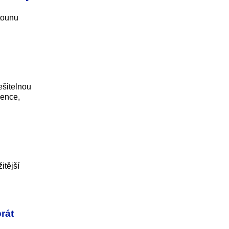
tounu
ešitelnou
vence,
itější
rát