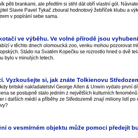
ík pěti brankami, ale předtím si stihl dát obří vlastní gól. Návrat
tel Slavie Pavel Tykač zboural hodnotový žebříček klubu a vý
strem v popírání sebe sama.
skotačí ve výběhu. Ve volné přírodě jsou vyhuben
abízí v těchto dnech olomoucká zoo, venku mohou pozorovat m
ropských. Stádo na Svatém Kopečku se rozrostlo hned o dvě tel
mu bylo v minulých letech.
zí. Vyzkoušejte si, jak znáte Tolkienovu Středoze
 kdy britské nakladatelství George Allen & Unwin vydalo první dí
lkiena se postupně stalo jedním z největších kulturních fenoménů
her i dalších médií a příběhy ze Středozemě znají miliony lidí po
 vy?
ištění o vesmírném objektu může pomoci předejít 