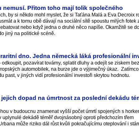
u nemusí. Přitom toho mají tolik společného
ech, by si někdo mohl myslet, že si Taťána Malá a Eva Decroix r
 usmát a k tomu obě dávají na sociální sítě spoustu milých fotek
 debatovat nebo když jedna o druhé něco napíše. Okamžitě se d
do jiný na politické scéně.
raritní dno. Jedna německá láká profesionální in
– odkoupit, pozavírat továrny, splatit dluhy a odejít se ziskem be
vropských automobilek, na burze jde o výjimečný úkaz. Zatímco
 past, v jiných vidí profesionální investoři skrytou hodnotu.
yl jejich dopad na úmrtnost za poslední dekádu té
 mohou v budoucnu znamenat vyšší počet úmrtí spojených s hork
 v uplynulé dekádě téměř dvojnásobný oproti předchozím třem
rbana může riziko dál růst kvůli pokračujícímu oteplování i stár