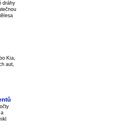
é dráhy
kutečnou
tělesa
bo Kia,
ch aut,
entů
očty
 a
ikl