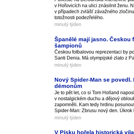
v Hořovicích na ulici znásilnit ženu. 
v případech zvlášť závažného zločinu 
totožnosti podezřelého.
minulý týden
Španělé mají jasno. Českou 
šampionů
Českou fotbalovou reprezentaci by p
Santi Denia. Má olympijské zlato z Pa
minulý týden
Nový Spider-Man se povedl. P
démonům
Je to pět let, co si Tom Holland napo
v nostalgickém duchu a dějový oblouk 
zapomněli. Kam tedy hrdinu posunout d
Spider-Man: Zbrusu nový den. Úkrok k
minulý týden
V Písku hořela historická vil