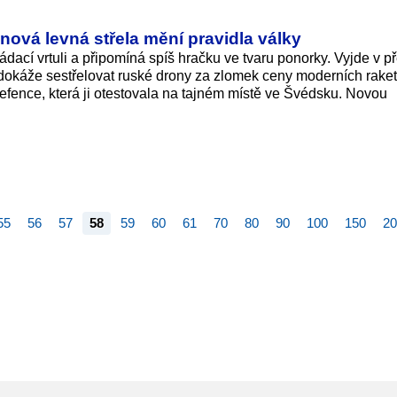
k nová levná střela mění pravidla války
ádací vrtuli a připomíná spíš hračku ve tvaru ponorky. Vyjde v p
 dokáže sestřelovat ruské drony za zlomek ceny moderních raket
Defence, která ji otestovala na tajném místě ve Švédsku. Novou
55
56
57
58
59
60
61
70
80
90
100
150
20