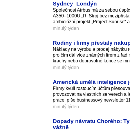
Sydney–Londýn
Společnost Airbus má za sebou úspěš
A350–1000ULR. Stroj bez mezipřistání 
ambiciózní projekt „Project Sunrise“ 
minulý týden
Rodiny i firmy přestaly naku
Náklady na výrobu a prodej nábytku ro
pro čím dál více známých firem z řad
krachy nebo dobrovolné konce se množ
minulý týden
Americká umělá inteligence j
Firmy kvůli rostoucím účtům přesouva
provozovat na vlastních serverech a lé
práce, píše businessový newsletter 1
minulý týden
Dopady návratu Chorého: Tyk
vážně