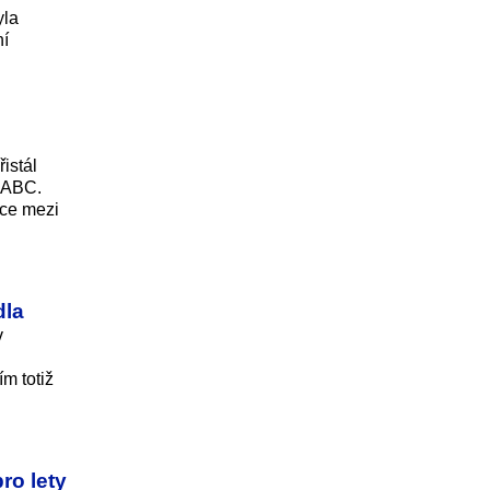
yla
ní
řistál
b ABC.
nce mezi
dla
v
ím totiž
ro lety