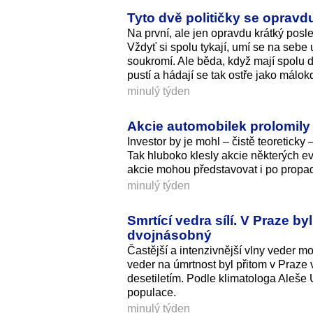
Tyto dvě političky se opravd
Na první, ale jen opravdu krátký posl
Vždyť si spolu tykají, umí se na sebe
soukromí. Ale běda, když mají spolu
pustí a hádají se tak ostře jako málok
minulý týden
Akcie automobilek prolomily 
Investor by je mohl – čistě teoreticky 
Tak hluboko klesly akcie některých e
akcie mohou představovat i po propadu
minulý týden
Smrtící vedra sílí. V Praze b
dvojnásobný
Častější a intenzivnější vlny veder
veder na úmrtnost byl přitom v Praze
desetiletím. Podle klimatologa Aleše U
populace.
minulý týden