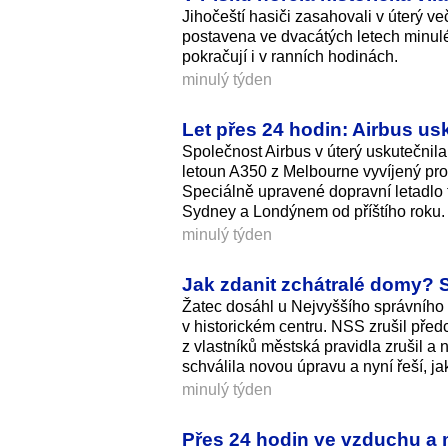
Jihočeští hasiči zasahovali v úterý ve
postavena ve dvacátých letech minulé
pokračují i v ranních hodinách.
minulý týden
Let přes 24 hodin: Airbus usk
Společnost Airbus v úterý uskutečnila z
letoun A350 z Melbourne vyvíjený pro
Speciálně upravené dopravní letadl
Sydney a Londýnem od příštího roku.
minulý týden
Jak zdanit zchátralé domy? S
Žatec dosáhl u Nejvyššího správního
v historickém centru. NSS zrušil pře
z vlastníků městská pravidla zrušil a 
schválila novou úpravu a nyní řeší, ja
minulý týden
Přes 24 hodin ve vzduchu a 