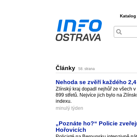
Katalog
Články
58. strana
Nehoda se zvěří každého 2,4 k
Zlínský kraj dopadl nejhůř ze všech v
899 střetů. Nejvíce jich bylo na Zlín
indexu.
minulý týden
„Poznáte ho?“ Policie zveřej
Hořovicích
Policisté na Berounsku intenzivně pá