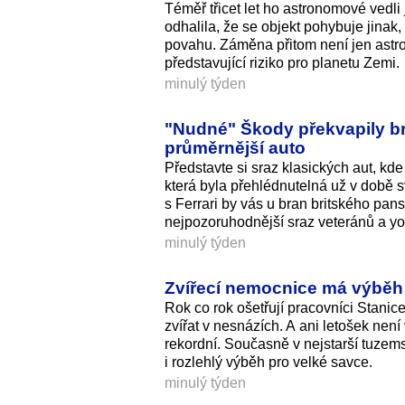
Téměř třicet let ho astronomové vedli
odhalila, že se objekt pohybuje jina
povahu. Záměna přitom není jen astro
představující riziko pro planetu Zemi.
minulý týden
"Nudné" Škody překvapily bri
průměrnější auto
Představte si sraz klasických aut, k
která byla přehlédnutelná už v době s
s Ferrari by vás u bran britského pan
nejpozoruhodnější sraz veteránů a yo
minulý týden
Zvířecí nemocnice má výběh p
Rok co rok ošetřují pracovníci Stanic
zvířat v nesnázích. A ani letošek nen
rekordní. Současně v nejstarší tuzems
i rozlehlý výběh pro velké savce.
minulý týden