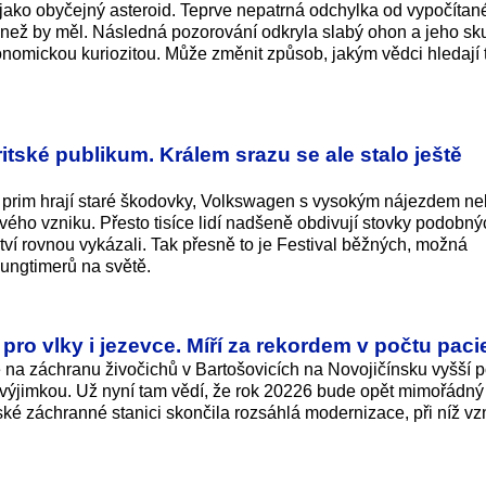
 jako obyčejný asteroid. Teprve nepatrná odchylka od vypočítan
k, než by měl. Následná pozorování odkryla slabý ohon a jeho s
nomickou kuriozitou. Může změnit způsob, jakým vědci hledají 
tské publikum. Králem srazu se ale stalo ještě
de prim hrají staré škodovky, Volkswagen s vysokým nájezdem ne
vého vzniku. Přesto tisíce lidí nadšeně obdivují stovky podobný
ství rovnou vykázali. Tak přesně to je Festival běžných, možná
ungtimerů na světě.
ro vlky i jezevce. Míří za rekordem v počtu paci
e na záchranu živočichů v Bartošovicích na Novojičínsku vyšší p
í výjimkou. Už nyní tam vědí, že rok 20226 bude opět mimořádný
ké záchranné stanici skončila rozsáhlá modernizace, při níž vzn