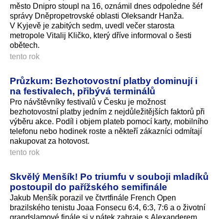
město Dnipro stoupl na 16, oznámil dnes odpoledne šéf
správy Dněpropetrovské oblasti Oleksandr Hanža.
V Kyjevě je zabitých sedm, uvedl večer starosta
metropole Vitalij Kličko, který dříve informoval o šesti
obětech.
tento rok
Průzkum: Bezhotovostní platby dominují i
na festivalech, přibývá terminálů
Pro návštěvníky festivalů v Česku je možnost
bezhotovostní platby jedním z nejdůležitějších faktorů při
výběru akce. Podíl i objem plateb pomocí karty, mobilního
telefonu nebo hodinek roste a někteří zákazníci odmítají
nakupovat za hotovost.
tento rok
Skvělý Menšík! Po triumfu v souboji mladíků
postoupil do pařížského semifinále
Jakub Menšík porazil ve čtvrtfinále French Open
brazilského tenistu Joaa Fonsecu 6:4, 6:3, 7:6 a o životní
grandslamové finále si v pátek zahraje s Alexanderem