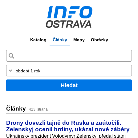
Katalog
Články
Mapy
Obrázky
Hledat
Články
423. strana
Drony dovezli tajně do Ruska a zaútočili.
Zelenskyj ocenil hrdiny, ukázal nové záběry
Ukrajinský prezident Volodymyr Zelenskyj předal státní