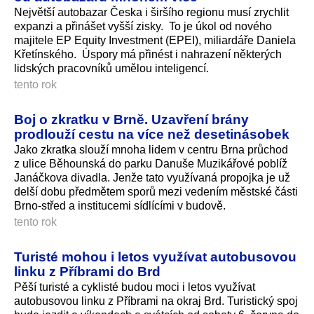
Největší autobazar Česka i širšího regionu musí zrychlit
expanzi a přinášet vyšší zisky. To je úkol od nového
majitele EP Equity Investment (EPEI), miliardáře Daniela
Křetínského. Úspory má přinést i nahrazení některých
lidských pracovníků umělou inteligencí.
tento rok
Boj o zkratku v Brně. Uzavření brány
prodlouží cestu na více než desetinásobek
Jako zkratka slouží mnoha lidem v centru Brna průchod
z ulice Běhounská do parku Danuše Muzikářové poblíž
Janáčkova divadla. Jenže tato využívaná propojka je už
delší dobu předmětem sporů mezi vedením městské části
Brno-střed a institucemi sídlícími v budově.
tento rok
Turisté mohou i letos využívat autobusovou
linku z Příbrami do Brd
Pěší turisté a cyklisté budou moci i letos využívat
autobusovou linku z Příbrami na okraj Brd. Turistický spoj