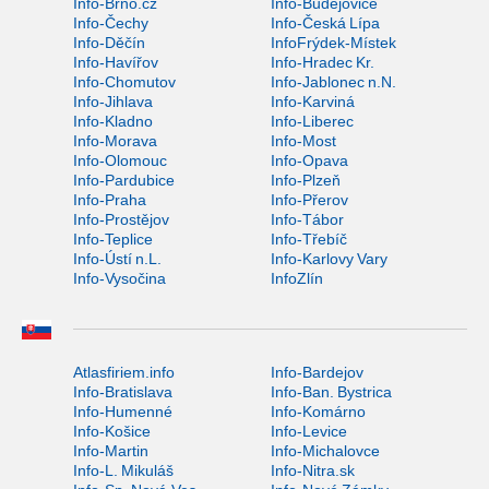
Info-Brno.cz
Info-Budějovice
Info-Čechy
Info-Česká Lípa
Info-Děčín
InfoFrýdek-Místek
Info-Havířov
Info-Hradec Kr.
Info-Chomutov
Info-Jablonec n.N.
Info-Jihlava
Info-Karviná
Info-Kladno
Info-Liberec
Info-Morava
Info-Most
Info-Olomouc
Info-Opava
Info-Pardubice
Info-Plzeň
Info-Praha
Info-Přerov
Info-Prostějov
Info-Tábor
Info-Teplice
Info-Třebíč
Info-Ústí n.L.
Info-Karlovy Vary
Info-Vysočina
InfoZlín
Atlasfiriem.info
Info-Bardejov
Info-Bratislava
Info-Ban. Bystrica
Info-Humenné
Info-Komárno
Info-Košice
Info-Levice
Info-Martin
Info-Michalovce
Info-L. Mikuláš
Info-Nitra.sk