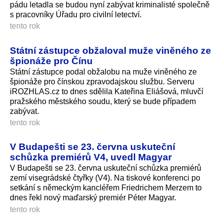
pádu letadla se budou nyní zabývat kriminalisté společně
s pracovníky Úřadu pro civilní letectví.
tento rok
Státní zástupce obžaloval muže viněného ze
špionáže pro Čínu
Státní zástupce podal obžalobu na muže viněného ze
špionáže pro čínskou zpravodajskou službu. Serveru
iROZHLAS.cz to dnes sdělila Kateřina Eliášová, mluvčí
pražského městského soudu, který se bude případem
zabývat.
tento rok
V Budapešti se 23. června uskuteční
schůzka premiérů V4, uvedl Magyar
V Budapešti se 23. června uskuteční schůzka premiérů
zemí visegrádské čtyřky (V4). Na tiskové konferenci po
setkání s německým kancléřem Friedrichem Merzem to
dnes řekl nový maďarský premiér Péter Magyar.
tento rok