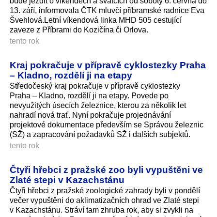
bude jezdit o víkendech a svátcích od soboty 6. června do
13. září, informovala ČTK mluvčí příbramské radnice Eva
Švehlová.Letní víkendová linka MHD 505 cestující
zaveze z Příbrami do Kozičína či Orlova.
tento rok
Kraj pokračuje v přípravě cyklostezky Praha
– Kladno, rozdělí ji na etapy
Středočeský kraj pokračuje v přípravě cyklostezky
Praha – Kladno, rozdělí ji na etapy. Povede po
nevyužitých úsecích železnice, kterou za několik let
nahradí nová trať. Nyní pokračuje projednávání
projektové dokumentace především se Správou železnic
(SŽ) a zapracování požadavků SŽ i dalších subjektů.
tento rok
Čtyři hřebci z pražské zoo byli vypuštěni ve
Zlaté stepi v Kazachstánu
Čtyři hřebci z pražské zoologické zahrady byli v pondělí
večer vypuštěni do aklimatizačních ohrad ve Zlaté stepi
v Kazachstánu. Stráví tam zhruba rok, aby si zvykli na