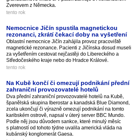
Zverevem z Německa.
tento rok
Nemocnice Jičín spustila magnetickou
rezonanci, zkrátí čekací doby na vyšetření
Oblastní nemocnice Jičín zahájila provoz pracoviště
magnetické rezonance. Pacienti z Jičínska dosud museli
za vyšetřením cestovat nejčastěji do Libereckého a
Středočeského kraje nebo do Hradce Králové.
tento rok
Na Kubě končí či omezují podnikání přední
zahraniční provozovatelé hotelů
Dva přední zahraniční provozovatelé hotelů na Kubě,
španělská skupina Iberostar a kanadská Blue Diamond,
zcela ukončují či výrazně omezují podnikání na tomto
karibském ostrově, napsal v úterý server BBC Mundo.
Podle něj jsou důvodem sankce, které minulý měsíc
s platností od tohoto týdne uvalila americká vláda na
kubánský konglomerát Gaesa.