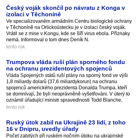
Český voják skončil po návratu z Konga v
izolaci v Těchoníně
Ve specializovaném armádním Centru biologické ochrany
v Těchoníně na Orlickoústecku je v izolaci český voják.
Vrátil se z mise v Kongu, kde se šíří virus ebola. Příznaky
nemá. Informoval o tom dnes Deník N.
tento rok
Trumpova vláda ruší plán sporného fondu
na ochranu prezidentových spojenců
Vláda Spojených států ruší plány na sporný fond ve výši
1,8 miliardy dolarů (37,6 miliardy­korun) na ochranu
spojenců amerického prezidenta Donalda Trumpa, kteří
se domnívají, že byli neoprávněně vyšetřováni. V úterý to
oznámil úřadující ministr spravedlnosti Todd Blanche.
tento rok
Ruský útok zabil na Ukrajině 23 lidí, z toho
16 v Dnipru, uvedly úřady
Počet zabitých při ruském nočním útoku na ukrajinské