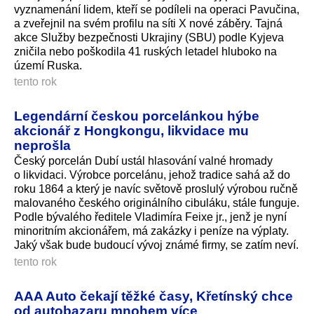
vyznamenání lidem, kteří se podíleli na operaci Pavučina,
a zveřejnil na svém profilu na síti X nové záběry. Tajná
akce Služby bezpečnosti Ukrajiny (SBU) podle Kyjeva
zničila nebo poškodila 41 ruských letadel hluboko na
území Ruska.
tento rok
Legendární českou porcelánkou hýbe
akcionář z Hongkongu, likvidace mu
neprošla
Český porcelán Dubí ustál hlasování valné hromady
o likvidaci. Výrobce porcelánu, jehož tradice sahá až do
roku 1864 a který je navíc světově proslulý výrobou ručně
malovaného českého originálního cibuláku, stále funguje.
Podle bývalého ředitele Vladimíra Feixe jr., jenž je nyní
minoritním akcionářem, má zakázky i peníze na výplaty.
Jaký však bude budoucí vývoj známé firmy, se zatím neví.
tento rok
AAA Auto čekají těžké časy, Křetínský chce
od autobazaru mnohem více