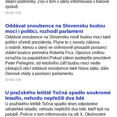
stepní podmínky. Zoo o tom v úterý informovala v tiskové
zprávě.
tento rok
Oddávat snoubence na Slovensku budou
moci i politici, rozhodl parlament
Oddávat snoubence na Slovensku nově budou moci také
politici včetně prezidenta. Plyne to z novely zákona
o rodině, kterou v úterý ve sněmovně prosadili poslanci
vládní koalice premiéra Roberta Fica. Opozice změnu
označila za papalášství.Pokud zákon podepíše prezident
Peter Pellegrini, od letošního září budou moci vedle
zástupců obcí oddávat snoubence také hlava státu, dále
členové vlády a poslanci parlamentu.
tento rok
U pražského letiště Točná spadlo soukromé
letadlo, nehodu nepřežili dva lidé
U pražského letiště Točná spadlo dnes odpoledne
ultralehké letadlo, nehodu nepřežili dva lidé, kteří byli na
palubě. Policie o tom informovala na síti X. Okolnostmi