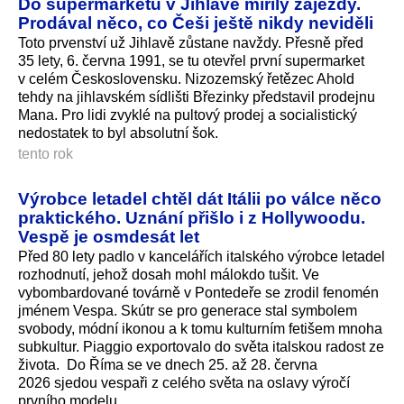
Do supermarketu v Jihlavě mířily zájezdy.
Prodával něco, co Češi ještě nikdy neviděli
Toto prvenství už Jihlavě zůstane navždy. Přesně před
35 lety, 6. června 1991, se tu otevřel první supermarket
v celém Československu. Nizozemský řetězec Ahold
tehdy na jihlavském sídlišti Březinky představil prodejnu
Mana. Pro lidi zvyklé na pultový prodej a socialistický
nedostatek to byl absolutní šok.
tento rok
Výrobce letadel chtěl dát Itálii po válce něco
praktického. Uznání přišlo i z Hollywoodu.
Vespě je osmdesát let
Před 80 lety padlo v kancelářích italského výrobce letadel
rozhodnutí, jehož dosah mohl málokdo tušit. Ve
vybombardované továrně v Pontedeře se zrodil fenomén
jménem Vespa. Skútr se pro generace stal symbolem
svobody, módní ikonou a k tomu kulturním fetišem mnoha
subkultur. Piaggio exportovalo do světa italskou radost ze
života. Do Říma se ve dnech 25. až 28. června
2026 sjedou vespaři z celého světa na oslavy výročí
prvního modelu.