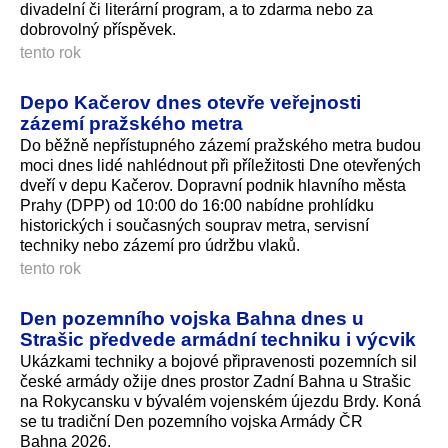
divadelní či literární program, a to zdarma nebo za
dobrovolný příspěvek.
tento rok
Depo Kačerov dnes otevře veřejnosti
zázemí pražského metra
Do běžně nepřístupného zázemí pražského metra budou
moci dnes lidé nahlédnout při příležitosti Dne otevřených
dveří v depu Kačerov. Dopravní podnik hlavního města
Prahy (DPP) od 10:00 do 16:00 nabídne prohlídku
historických i současných souprav metra, servisní
techniky nebo zázemí pro údržbu vlaků.
tento rok
Den pozemního vojska Bahna dnes u
Strašic předvede armádní techniku i výcvik
Ukázkami techniky a bojové připravenosti pozemních sil
české armády ožije dnes prostor Zadní Bahna u Strašic
na Rokycansku v bývalém vojenském újezdu Brdy. Koná
se tu tradiční Den pozemního vojska Armády ČR
Bahna 2026.