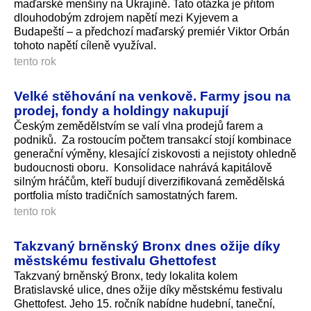
maďarské menšiny na Ukrajině. Tato otázka je přitom
dlouhodobým zdrojem napětí mezi Kyjevem a
Budapeští – a předchozí maďarský premiér Viktor Orbán
tohoto napětí cíleně využíval.
tento rok
Velké stěhování na venkově. Farmy jsou na
prodej, fondy a holdingy nakupují
Českým zeměděl­stvím se valí vlna prodejů farem a
podniků. Za rostoucím počtem transakcí stojí kombinace
generační výměny, klesající ziskovosti a nejistoty ohledně
budoucnosti oboru. Konsolidace nahrává kapitálově
silným hráčům, kteří budují diverzifikovaná zemědělská
portfolia místo tradičních samostatných farem.
tento rok
Takzvaný brněnský Bronx dnes ožije díky
městskému festivalu Ghettofest
Takzvaný brněnský Bronx, tedy lokalita kolem
Bratislavské ulice, dnes ožije díky městskému festivalu
Ghettofest. Jeho 15. ročník nabídne hudební, taneční,