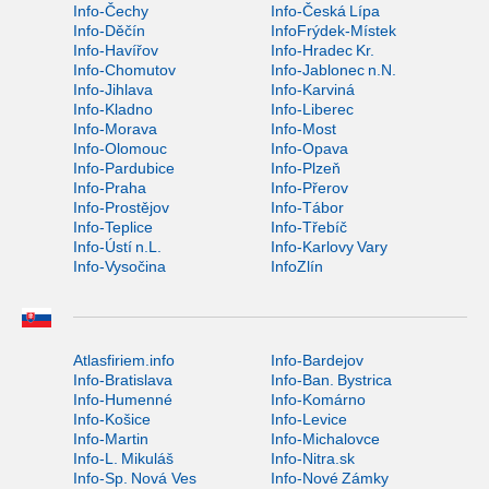
Info-Čechy
Info-Česká Lípa
Info-Děčín
InfoFrýdek-Místek
Info-Havířov
Info-Hradec Kr.
Info-Chomutov
Info-Jablonec n.N.
Info-Jihlava
Info-Karviná
Info-Kladno
Info-Liberec
Info-Morava
Info-Most
Info-Olomouc
Info-Opava
Info-Pardubice
Info-Plzeň
Info-Praha
Info-Přerov
Info-Prostějov
Info-Tábor
Info-Teplice
Info-Třebíč
Info-Ústí n.L.
Info-Karlovy Vary
Info-Vysočina
InfoZlín
Atlasfiriem.info
Info-Bardejov
Info-Bratislava
Info-Ban. Bystrica
Info-Humenné
Info-Komárno
Info-Košice
Info-Levice
Info-Martin
Info-Michalovce
Info-L. Mikuláš
Info-Nitra.sk
Info-Sp. Nová Ves
Info-Nové Zámky