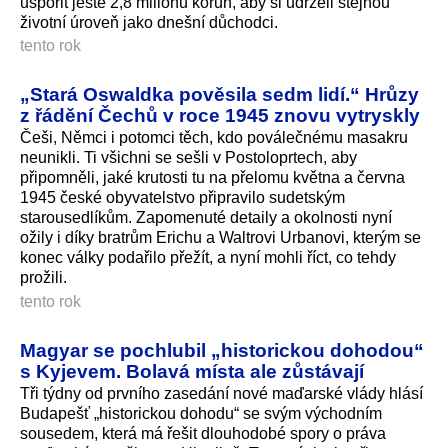
uspořit ještě 2,8 milionu korun, aby si udrželi stejnou
životní úroveň jako dnešní důchodci.
tento rok
„Stará Oswaldka pověsila sedm lidí.“ Hrůzy
z řádění Čechů v roce 1945 znovu vytryskly
Češi, Němci i potomci těch, kdo poválečnému masakru
neunikli. Ti všichni se sešli v Postoloprtech, aby
připomněli, jaké krutosti tu na přelomu května a června
1945 české obyvatelstvo připravilo sudetským
starousedlíkům. Zapomenuté detaily a okolnosti nyní
ožily i díky bratrům Erichu a Waltrovi Urbanovi, kterým se
konec války podařilo přežít, a nyní mohli říct, co tehdy
prožili.
tento rok
Magyar se pochlubil „historickou dohodou“
s Kyjevem. Bolavá místa ale zůstávají
Tři týdny od prvního zasedání nové maďarské vlády hlásí
Budapešť „historickou dohodu“ se svým východním
sousedem, která má řešit dlouhodobé spory o práva