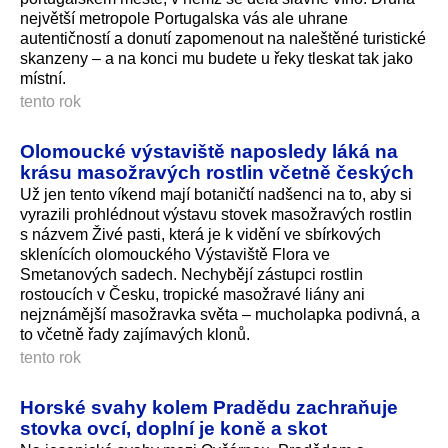
největší metropole Portugalska vás ale uhrane
autentičností a donutí zapomenout na naleštěné turistické
skanzeny – a na konci mu budete u řeky tleskat tak jako
místní.
tento rok
Olomoucké výstaviště naposledy láká na
krásu masožravých rostlin včetně českých
Už jen tento víkend mají botaničtí nadšenci na to, aby si
vyrazili prohlédnout výstavu stovek masožravých rostlin
s názvem Živé pasti, která je k vidění ve sbírkových
sklenících olomouckého Výstaviště Flora ve
Smetanových sadech. Nechybějí zástupci rostlin
rostoucích v Česku, tropické masožravé liány ani
nejznámější masožravka světa – mucholapka podivná, a
to včetně řady zajímavých klonů.
tento rok
Horské svahy kolem Pradědu zachraňuje
stovka ovcí, doplní je koně a skot