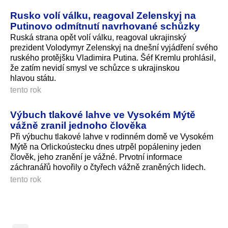
Rusko volí válku, reagoval Zelenskyj na
Putinovo odmítnutí navrhované schůzky
Ruská strana opět volí válku, reagoval ukrajinský
prezident Volodymyr Zelenskyj na dnešní vyjádření svého
ruského protějšku Vladimira Putina. Šéf Kremlu prohlásil,
že zatím nevidí smysl ve schůzce s ukrajinskou
hlavou státu.
tento rok
Výbuch tlakové lahve ve Vysokém Mýtě
vážně zranil jednoho člověka
Při výbuchu tlakové lahve v rodinném domě ve Vysokém
Mýtě na Orlickoústecku dnes utrpěl popáleniny jeden
člověk, jeho zranění je vážné. Prvotní informace
záchranářů hovořily o čtyřech vážně zraněných lidech.
tento rok