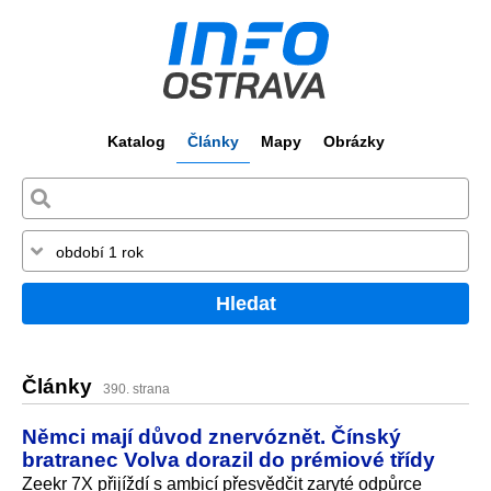
Katalog
Články
Mapy
Obrázky
Hledat
Články
390. strana
Němci mají důvod znervóznět. Čínský
bratranec Volva dorazil do prémiové třídy
Zeekr 7X přijíždí s ambicí přesvědčit zaryté odpůrce