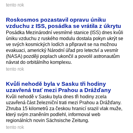
tento rok
Roskosmos pozastavil opravu úniku
vzduchu z ISS, posádka se vrátila z úkrytu
Posádka Mezinárodní vesmírné stanice (ISS) dnes kvůli
úniku vzduchu z ruského modulu dostala pokyn ukrýt se
ve svých kosmických lodích a připravit se na možnou
evakuaci, americký Národní úřad pro letectví a vesmír
(NASA) později poplach ukončil a povolil astronautům
návrat do orbitálního komplexu.
tento rok
Kvůli nehodě byla v Sasku tři hodiny
uzavřená trať mezi Prahou a Drážďany
Kvůli nehodě v Sasku byla dnes tři hodiny zcela
uzavřená část železniční trati mezi Prahou a Drážďany.
Zhruba 15 kilometrů za českou hranicí srazil vlak muže,
který svým zraněním podlehl, informoval web
regionálních novin Sächsische Zeitung.
tento rok