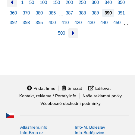
1
50
100
150
200
250
300
340
350
360
370
380
385
387
388
389
390
391
…
392
393
395
400
410
420
430
440
450
…
500
Přidat firmu
Smazat
Editovat
Kontakt, reklama / Portaly.info
Naše reklamní prvky
Všeobecné obchodní podmínky
Atlasfirem.info
Info-M. Boleslav
Info-Brno.cz
Info-Budějovice