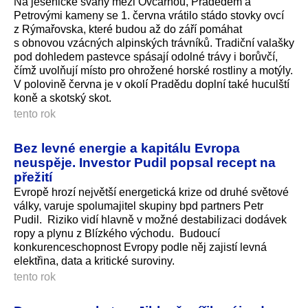
Na jesenické svahy mezi Ovčárnou, Pradědem a
Petrovými kameny se 1. června vrátilo stádo stovky ovcí
z Rýmařovska, které budou až do září pomáhat
s obnovou vzácných alpinských trávníků. Tradiční valašky
pod dohledem pastevce spásají odolné trávy i borůvčí,
čímž uvolňují místo pro ohrožené horské rostliny a motýly.
V polovině června je v okolí Pradědu doplní také huculští
koně a skotský skot.
tento rok
Bez levné energie a kapitálu Evropa
neuspěje. Investor Pudil popsal recept na
přežití
Evropě hrozí největší energetická krize od druhé světové
války, varuje spolumajitel skupiny bpd partners Petr
Pudil. Riziko vidí hlavně v možné destabilizaci dodávek
ropy a plynu z Blízkého východu. Budoucí
konkurenceschopnost Evropy podle něj zajistí levná
elektřina, data a kritické suroviny.
tento rok