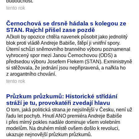
budoucnost.
tento rok
Černochová se drsně hádala s kolegou ze
STAN. Rajchl přišel zase pozdě
Ačkoli by opozice chtěla navenek působit jako jednolitý
blok proti vládě Andreje Babiše, štěpí ji vnitřní spory.
Úterní schůzi sněmovního branného výboru poznamenal
vyhrocený spor mezi Janou Černochovou (ODS) a
předsedou výboru Josefem Flekem (STAN). Exministryně
si stěžovala, že jednání jsou nepřipravená, a nařkla ho
z arogantního chování.
tento rok
Průzkum průzkumů: Historické střídání
stráží je tu, provokatéři zvedají hlavu
O tom, jaká politická strana je nejsilnější v Česku, není už
řadu let pochyb. Hnutí ANO premiéra Andreje Babiše
i přes mírný pokles nadále dominuje všem volebním
modelům. Na druhém místě ovšem došlo k revoluci,
ukazuje nejnovější průzkum průzkumů.