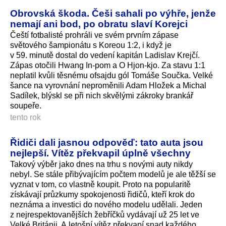
Obrovská škoda. Češi sahali po výhře, jenže
nemají ani bod, po obratu slaví Korejci
Čeští fotbalisté prohráli ve svém prvním zápase
světového šampionátu s Koreou 1:2, i když je
v 59. minutě dostal do vedení kapitán Ladislav Krejčí.
Zápas otočili Hwang In-pom a O Hjon-kjo. Za stavu 1:1
neplatil kvůli těsnému ofsajdu gól Tomáše Součka. Velké
šance na vyrovnání neproměnili Adam Hložek a Michal
Sadílek, blýskl se při nich skvělými zákroky brankář
soupeře.
tento rok
Řidiči dali jasnou odpověď: tato auta jsou
nejlepší. Vítěz překvapil úplně všechny
Takový výběr jako dnes na trhu s novými auty nikdy
nebyl. Se stále přibývajícím počtem modelů je ale těžší se
vyznat v tom, co vlastně koupit. Proto na popularitě
získávají průzkumy spokojenosti řidičů, kteří krok do
neznáma a investici do nového modelu udělali. Jeden
z nejrespekto­vanějších žebříčků vydávají už 25 let ve
Velké Británii. A letošní vítěz překvapí snad každého.