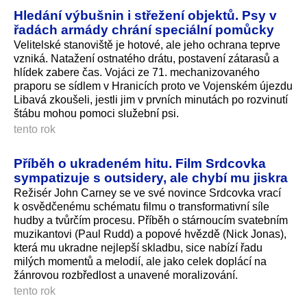
Hledání výbušnin i střežení objektů. Psy v
řadách armády chrání speciální pomůcky
Velitelské stanoviště je hotové, ale jeho ochrana teprve
vzniká. Natažení ostnatého drátu, postavení zátarasů a
hlídek zabere čas. Vojáci ze 71. mechanizovaného
praporu se sídlem v Hranicích proto ve Vojenském újezdu
Libavá zkoušeli, jestli jim v prvních minutách po rozvinutí
štábu mohou pomoci služební psi.
tento rok
Příběh o ukradeném hitu. Film Srdcovka
sympatizuje s outsidery, ale chybí mu jiskra
Režisér John Carney se ve své novince Srdcovka vrací
k osvědčenému schématu filmu o transformativní síle
hudby a tvůrčím procesu. Příběh o stárnoucím svatebním
muzikantovi (Paul Rudd) a popové hvězdě (Nick Jonas),
která mu ukradne nejlepší skladbu, sice nabízí řadu
milých momentů a melodií, ale jako celek doplácí na
žánrovou rozbředlost a unavené moralizování.
tento rok