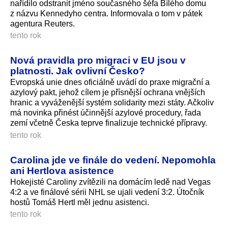
nařídilo odstranit jméno současného šéfa Bílého domu
z názvu Kennedyho centra. Informovala o tom v pátek
agentura Reuters.
tento rok
Nová pravidla pro migraci v EU jsou v
platnosti. Jak ovlivní Česko?
Evropská unie dnes oficiálně uvádí do praxe migrační a
azylový pakt, jehož cílem je přísnější ochrana vnějších
hranic a vyváženější systém solidarity mezi státy. Ačkoliv
má novinka přinést účinnější azylové procedury, řada
zemí včetně Česka teprve finalizuje technické přípravy.
tento rok
Carolina jde ve finále do vedení. Nepomohla
ani Hertlova asistence
Hokejisté Caroliny zvítězili na domácím ledě nad Vegas
4:2 a ve finálové sérii NHL se ujali vedení 3:2. Útočník
hostů Tomáš Hertl měl jednu asistenci.
tento rok