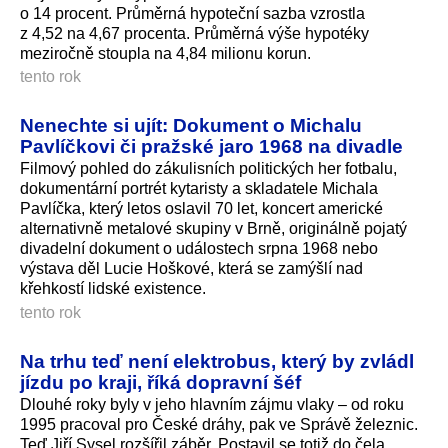
o 14 procent. Průměrná hypoteční sazba vzrostla
z 4,52 na 4,67 procenta. Průměrná výše hypotéky
meziročně stoupla na 4,84 milionu korun.
tento rok
Nenechte si ujít: Dokument o Michalu
Pavlíčkovi či pražské jaro 1968 na divadle
Filmový pohled do zákulisních politických her fotbalu,
dokumentární portrét kytaristy a skladatele Michala
Pavlíčka, který letos oslavil 70 let, koncert americké
alternativně metalové skupiny v Brně, originálně pojatý
divadelní dokument o událostech srpna 1968 nebo
výstava děl Lucie Hoškové, která se zamýšlí nad
křehkostí lidské existence.
tento rok
Na trhu teď není elektrobus, který by zvládl
jízdu po kraji, říká dopravní šéf
Dlouhé roky byly v jeho hlavním zájmu vlaky – od roku
1995 pracoval pro České dráhy, pak ve Správě železnic.
Teď Jiří Sysel rozšířil záběr. Postavil se totiž do čela