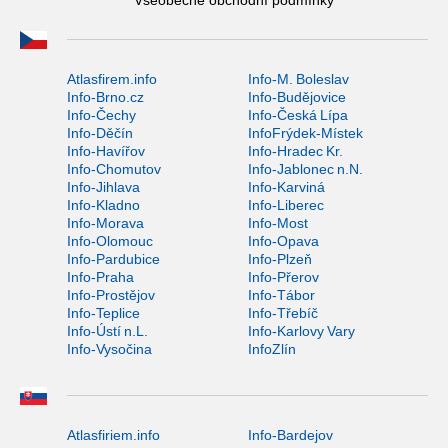
Všeobecné obchodní podmínky
Atlasfirem.info
Info-M. Boleslav
Info-Brno.cz
Info-Budějovice
Info-Čechy
Info-Česká Lípa
Info-Děčín
InfoFrýdek-Místek
Info-Havířov
Info-Hradec Kr.
Info-Chomutov
Info-Jablonec n.N.
Info-Jihlava
Info-Karviná
Info-Kladno
Info-Liberec
Info-Morava
Info-Most
Info-Olomouc
Info-Opava
Info-Pardubice
Info-Plzeň
Info-Praha
Info-Přerov
Info-Prostějov
Info-Tábor
Info-Teplice
Info-Třebíč
Info-Ústí n.L.
Info-Karlovy Vary
Info-Vysočina
InfoZlín
Atlasfiriem.info
Info-Bardejov