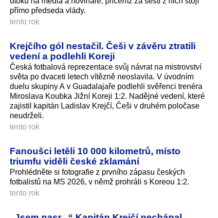
útoků na média a novináře, přičemž za šesti z nich stojí
přímo předseda vlády.
tento rok
Krejčího gól nestačil. Češi v závěru ztratili
vedení a podlehli Koreji
Česká fotbalová reprezentace svůj návrat na mistrovství
světa po dvaceti letech vítězně neoslavila. V úvodním
duelu skupiny A v Guadalajaře podlehli svěřenci trenéra
Miroslava Koubka Jižní Koreji 1:2. Nadějné vedení, které
zajistil kapitán Ladislav Krejčí, Češi v druhém poločase
neudrželi.
tento rok
Fanoušci letěli 10 000 kilometrů, místo
triumfu viděli české zklamání
Prohlédněte si fotografie z prvního zápasu českých
fotbalistů na MS 2026, v němž prohráli s Koreou 1:2.
tento rok
„Jsem nasr...“ Kapitán Krejčí nechápal