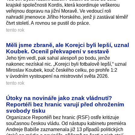
krajské společnosti Kordis, která koordinuje veškerou
veřejnou dopravu na jižní Moravě. Ve vedoucí roli
nahradil jmenovce Jiřího Horského, jenž ji zastával téměř
čtvrt století. A rovnou se pustil do práce.
tento rok
Měli jsme zbraně, ale Korejci byli lepší, uznal
Koubek. Ocenil překvapení v sestavě
Jeho tým vedl, pak sahal alespoň po bodu, jenže
nakonec nezískal nic. „Korejci byli fotbalově lepší,“ uznal
Miroslav Koubek, kouč českého celku, po prohře 1:2
v úvodním vystoupení na mistrovství světa 2026.
tento rok
Útoky na novináře jako znak vládnutí?
Reportéři bez hranic varují před ohrožením
svobody tisku
Organizace Reportéři bez hranic (RSF) ostře kritizuje
současnou českou vládu. Od nástupu kabinetu premiéra
Andreje Babiše zaznamenala již 13 případů politických