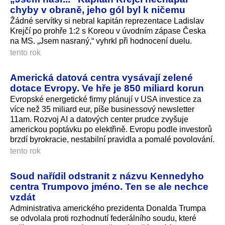
chyby v obraně, jeho gól byl k ničemu
Žádné servítky si nebral kapitán reprezentace Ladislav
Krejčí po prohře 1:2 s Koreou v úvodním zápase Česka
na MS. „Jsem nasraný,“ vyhrkl při hodnocení duelu.
tento rok
Americká datová centra vysávají zelené
dotace Evropy. Ve hře je 850 miliard korun
Evropské energetické firmy plánují v USA investice za
více než 35 miliard eur, píše businessový newsletter
11am. Rozvoj AI a datových center prudce zvyšuje
americkou poptávku po elektřině. Evropu podle investorů
brzdí byrokracie, nestabilní pravidla a pomalé povolování.
tento rok
Soud nařídil odstranit z názvu Kennedyho
centra Trumpovo jméno. Ten se ale nechce
vzdát
Administrativa amerického prezidenta Donalda Trumpa
se odvolala proti rozhodnutí federálního soudu, které