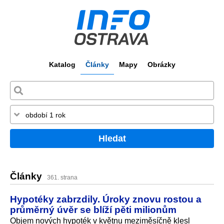
Katalog
Články
Mapy
Obrázky
Hledat
Články
361. strana
Hypotéky zabrzdily. Úroky znovu rostou a
průměrný úvěr se blíží pěti milionům
Objem nových hypoték v květnu meziměsíčně klesl