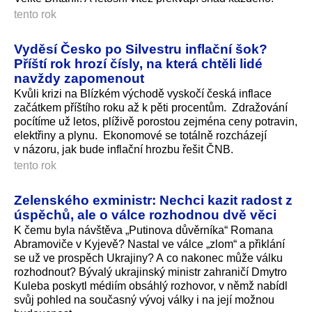
tento rok
Vyděsí Česko po Silvestru inflační šok?
Příští rok hrozí čísly, na která chtěli lidé
navždy zapomenout
Kvůli krizi na Blízkém východě vyskočí česká inflace
začátkem příštího roku až k pěti procentům. Zdražování
pocítíme už letos, plíživě porostou zejména ceny potravin,
elektřiny a plynu. Ekonomové se totálně rozcházejí
v názoru, jak bude inflační hrozbu řešit ČNB.
tento rok
Zelenského exministr: Nechci kazit radost z
úspěchů, ale o válce rozhodnou dvě věci
K čemu byla návštěva „Putinova důvěrníka“ Romana
Abramoviče v Kyjevě? Nastal ve válce „zlom“ a přiklání
se už ve prospěch Ukrajiny? A co nakonec může válku
rozhodnout? Bývalý ukrajinský ministr zahraničí Dmytro
Kuleba poskytl médiím obsáhlý rozhovor, v němž nabídl
svůj pohled na současný vývoj války i na její možnou