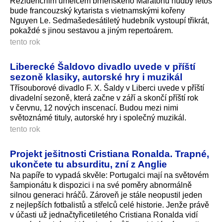
Rezidenčním umělcem brněnského Maratonu hudby letos
bude francouzský kytarista s vietnamskými kořeny
Nguyen Le. Sedmašedesátiletý hudebník vystoupí třikrát,
pokaždé s jinou sestavou a jiným repertoárem.
tento rok
Liberecké Šaldovo divadlo uvede v příští
sezoně klasiky, autorské hry i muzikál
Třísouborové divadlo F. X. Šaldy v Liberci uvede v příští
divadelní sezoně, která začne v září a skončí příští rok
v červnu, 12 nových inscenací. Budou mezi nimi
světoznámé tituly, autorské hry i společný muzikál.
tento rok
Projekt ješitnosti Cristiana Ronalda. Trapné,
ukončete tu absurditu, zní z Anglie
Na papíře to vypadá skvěle: Portugalci mají na světovém
šampionátu k dispozici i na své poměry abnormálně
silnou generaci hráčů. Zároveň je stále neopustil jeden
z nejlepších fotbalistů a střelců celé historie. Jenže právě
v účasti už jednačtyřiceti­letého Cristiana Ronalda vidí