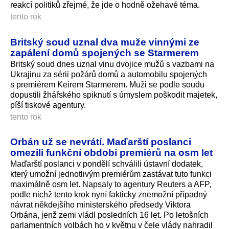
reakcí politiků zřejmé, že jde o hodně ožehavé téma.
tento rok
Britský soud uznal dva muže vinnými ze
zapálení domů spojených se Starmerem
Britský soud dnes uznal vinu dvojice mužů s vazbami na
Ukrajinu za sérii požárů domů a automobilu spojených
s premiérem Keirem Starmerem. Muži se podle soudu
dopustili žhářského spiknutí s úmyslem poškodit majetek,
píší tiskové agentury.
tento rok
Orbán už se nevrátí. Maďarští poslanci
omezili funkční období premiérů na osm let
Maďarští poslanci v pondělí schválili ústavní dodatek,
který umožní jednotlivým premiérům zastávat tuto funkci
maximálně osm let. Napsaly to agentury Reuters a AFP,
podle nichž tento krok nyní fakticky znemožní případný
návrat někdejšího ministerského předsedy Viktora
Orbána, jenž zemi vládl posledních 16 let. Po letošních
parlamentních volbách ho v květnu v čele vlády nahradil