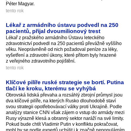
Péter Magyar.
tento rok
Lékař z armádního ústavu podvedl na 250
pacientů, přijal dvoumilionový trest
Lékař z pražského armádního Ústavu leteckého
zdravotnictví podvedl na 250 pacientů převážně vyššího
věku. Neoprávněně od nich požadoval peníze za léky,
vyšetření a zdravotní úkony, které přitom byly hrazené
z veřejného zdravotního pojištění.
tento rok
Klíčové pilíře ruské strategie se bortí. Putina
tlačí ke kroku, kterému se vyhýbá
Obrovská lidská převaha a rozsáhlý zbrojní průmysl jsou
dva klíčové pilíře, na kterých Rusko dlouhodobě staví
svou strategii opotřebovávací války proti Ukrajině. Podle
analýzy stanice CNN však zájem o vstup do armády mezi
Rusy výrazně klesá a obranný sektor naráží na své limity.
Pokud bude chtít Vladimir Putin v konfliktu pokračovat,
mohl by se podle expertů uchýlit i k značně nepopulárním