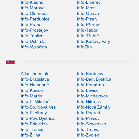
Info-Kladno
Info-Liberec
Info-Morava
Info-Most
Info-Olomouc
Info-Opava
Info-Pardubice
Info-Plzeň
Info-Praha
Info-Přerov
Info-Prostějov
Info-Tábor
Info-Teplice
Info-Třebíč
Info-Ústí n.L.
Info-Karlovy Vary
Info-Vysočina
InfoZlín
Atlasfiriem.info
Info-Bardejov
Info-Bratislava
Info-Ban. Bystrica
Info-Humenné
Info-Komárno
Info-Košice
Info-Levice
Info-Martin
Info-Michalovce
Info-L. Mikuláš
Info-Nitra.sk
Info-Sp. Nová Ves
Info-Nové Zámky
Info-Piešťany
Info-Poprad
Info-Pov. Bystrica
Info-Prešov
Info-Prievidza
Info-Slovensko
Info-Trenčín
Info-Trnava
Info-Žilina
Info-Zvolen