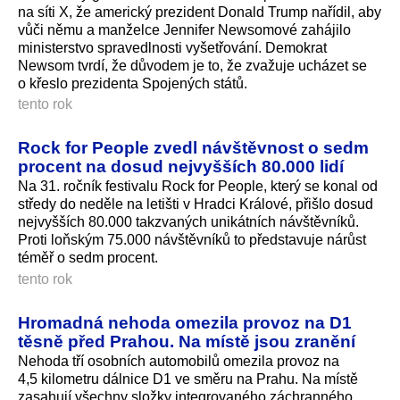
na síti X, že americký prezident Donald Trump nařídil, aby
vůči němu a manželce Jennifer Newsomové zahájilo
ministerstvo spravedlnosti vyšetřování. Demokrat
Newsom tvrdí, že důvodem je to, že zvažuje ucházet se
o křeslo prezidenta Spojených států.
tento rok
Rock for People zvedl návštěvnost o sedm
procent na dosud nejvyšších 80.000 lidí
Na 31. ročník festivalu Rock for People, který se konal od
středy do neděle na letišti v Hradci Králové, přišlo dosud
nejvyšších 80.000 takzvaných unikátních návštěvníků.
Proti loňským 75.000 návštěvníků to představuje nárůst
téměř o sedm procent.
tento rok
Hromadná nehoda omezila provoz na D1
těsně před Prahou. Na místě jsou zranění
Nehoda tří osobních automobilů omezila provoz na
4,5 kilometru dálnice D1 ve směru na Prahu. Na místě
zasahují všechny složky integrovaného záchranného