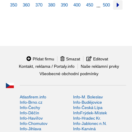
350
360
370
380
390
400
450
500
…
Přidat firmu
Smazat
Editovat
Kontakt, reklama / Portaly.info
Naše reklamní prvky
Všeobecné obchodní podmínky
Atlasfirem.info
Info-M. Boleslav
Info-Brno.cz
Info-Budějovice
Info-Čechy
Info-Česká Lípa
Info-Děčín
InfoFrýdek-Místek
Info-Havířov
Info-Hradec Kr.
Info-Chomutov
Info-Jablonec n.N.
Info-Jihlava
Info-Karviná