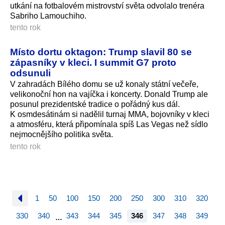
utkání na fotbalovém mistrovství světa odvolalo trenéra
Sabriho Lamouchiho.
tento rok
Místo dortu oktagon: Trump slavil 80 se
zápasníky v kleci. I summit G7 proto
odsunuli
V zahradách Bílého domu se už konaly státní večeře,
velikonoční hon na vajíčka i koncerty. Donald Trump ale
posunul prezidentské tradice o pořádný kus dál.
K osmdesátinám si nadělil turnaj MMA, bojovníky v kleci
a atmosféru, která připomínala spíš Las Vegas než sídlo
nejmocnějšího politika světa.
tento rok
1
50
100
150
200
250
300
310
320
330
340
343
344
345
346
347
348
349
…