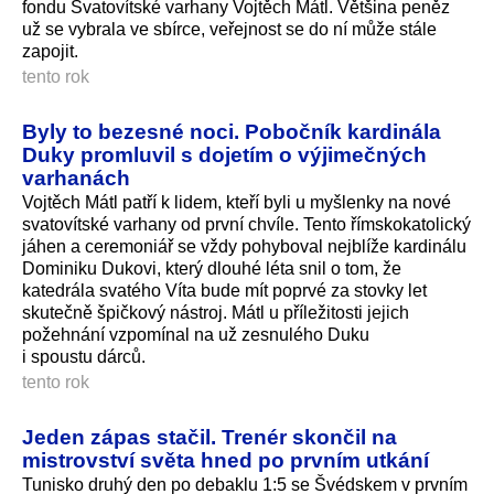
fondu Svatovítské varhany Vojtěch Mátl. Většina peněz
už se vybrala ve sbírce, veřejnost se do ní může stále
zapojit.
tento rok
Byly to bezesné noci. Pobočník kardinála
Duky promluvil s dojetím o výjimečných
varhanách
Vojtěch Mátl patří k lidem, kteří byli u myšlenky na nové
svatovítské varhany od první chvíle. Tento římskokatolický
jáhen a ceremoniář se vždy pohyboval nejblíže kardinálu
Dominiku Dukovi, který dlouhé léta snil o tom, že
katedrála svatého Víta bude mít poprvé za stovky let
skutečně špičkový nástroj. Mátl u příležitosti jejich
požehnání vzpomínal na už zesnulého Duku
i spoustu dárců.
tento rok
Jeden zápas stačil. Trenér skončil na
mistrovství světa hned po prvním utkání
Tunisko druhý den po debaklu 1:5 se Švédskem v prvním