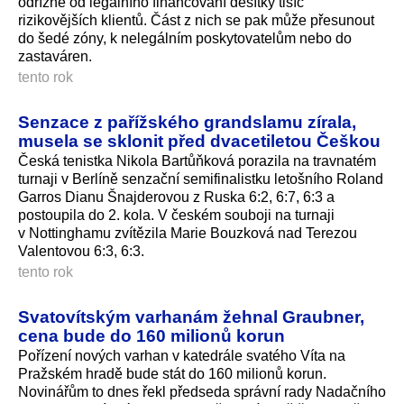
odřízne od legálního financování desítky tisíc
rizikovějších klientů. Část z nich se pak může přesunout
do šedé zóny, k nelegálním poskytovatelům nebo do
zastaváren.
tento rok
Senzace z pařížského grandslamu zírala,
musela se sklonit před dvacetiletou Češkou
Česká tenistka Nikola Bartůňková porazila na travnatém
turnaji v Berlíně senzační semifinalistku letošního Roland
Garros Dianu Šnajderovou z Ruska 6:2, 6:7, 6:3 a
postoupila do 2. kola. V českém souboji na turnaji
v Nottinghamu zvítězila Marie Bouzková nad Terezou
Valentovou 6:3, 6:3.
tento rok
Svatovítským varhanám žehnal Graubner,
cena bude do 160 milionů korun
Pořízení nových varhan v katedrále svatého Víta na
Pražském hradě bude stát do 160 milionů korun.
Novinářům to dnes řekl předseda správní rady Nadačního