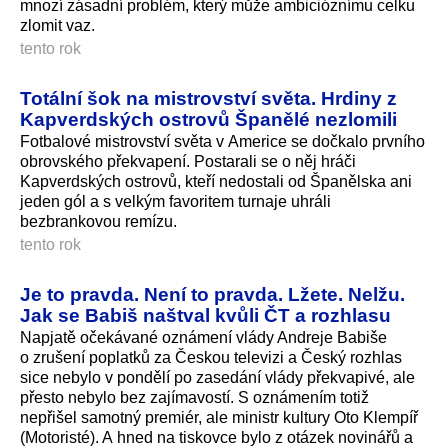
mnozí zásadní problém, který může ambicióznímu celku
zlomit vaz.
tento rok
Totální šok na mistrovství světa. Hrdiny z
Kapverdských ostrovů Španělé nezlomili
Fotbalové mistrovství světa v Americe se dočkalo prvního
obrovského překvapení. Postarali se o něj hráči
Kapverdských ostrovů, kteří nedostali od Španělska ani
jeden gól a s velkým favoritem turnaje uhráli
bezbrankovou remízu.
tento rok
Je to pravda. Není to pravda. Lžete. Nelžu.
Jak se Babiš naštval kvůli ČT a rozhlasu
Napjatě očekávané oznámení vlády Andreje Babiše
o zrušení poplatků za Českou televizi a Český rozhlas
sice nebylo v pondělí po zasedání vlády překvapivé, ale
přesto nebylo bez zajímavostí. S oznámením totiž
nepřišel samotný premiér, ale ministr kultury Oto Klempíř
(Motoristé). A hned na tiskovce bylo z otázek novinářů a