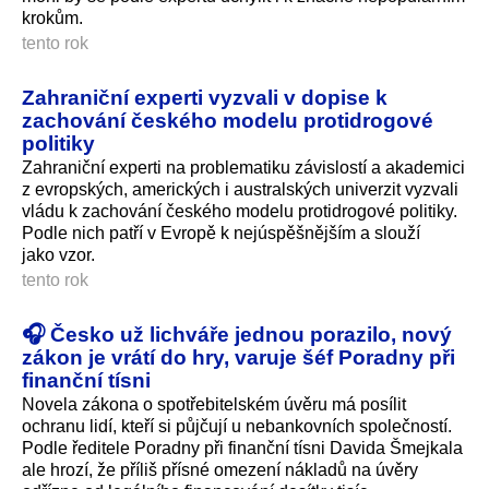
krokům.
tento rok
Zahraniční experti vyzvali v dopise k
zachování českého modelu protidrogové
politiky
Zahraniční experti na problematiku závislostí a akademici
z evropských, amerických i australských univerzit vyzvali
vládu k zachování českého modelu protidrogové politiky.
Podle nich patří v Evropě k nejúspěšnějším a slouží
jako vzor.
tento rok
🎧 Česko už lichváře jednou porazilo, nový
zákon je vrátí do hry, varuje šéf Poradny při
finanční tísni
Novela zákona o spotřebitelském úvěru má posílit
ochranu lidí, kteří si půjčují u nebankovních společností.
Podle ředitele Poradny při finanční tísni Davida Šmejkala
ale hrozí, že příliš přísné omezení nákladů na úvěry