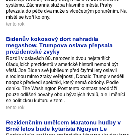
systému. Záchranná služba hlavního města Prahy
převzala do péče dva muže s vícečetným poraněním. Na
místě se tvoří kolony.
tento rok
Bidenův kokosový dort nahradila
megashow. Trumpova oslava přepsala
prezidentské zvyky
Rozdíl v oslavách 80. narozenin dvou nejstarších
úřadujících prezidentů v americké historii nemohl být
větší. Joe Biden své jubileum před čtyřmi lety oslavil
s rodinou mimo zraky veřejnosti, Donald Trump v neděli
naopak předvedl spektákl, který nemá obdoby. Podle
deníku The Washington Post tento kontrast neodráží
pouze odlišné povahy obou bývalých rivalů, ale i měnící
se politickou kulturu v zemi.
tento rok
Rezidenčním umělcem Maratonu hudby v
Brně letos bude kytarista Nguyen Le