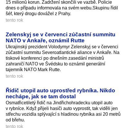
15 milionů korun. Zadržení skončili ve vazbě. Policie
dnes o případu informovala na svém webu.Skupinu řídil
šéf, který drogu dovážel z Prahy.
tento rok
Zelenskyj se v červenci zúčastní summitu
NATO v Ankaře, oznámil Rutte
Ukrajinský prezident Volodymyr Zelenskyj se v červenci
zúčastní summitu Severoatlantické aliance v Ankaře. Na
tiskové konferenci po dnešním zasedání ministrů
zahraničí NATO ve Švédsku to oznámil generální
tajemník NATO Mark Rutte.
tento rok
Řidič utopil auto uprostřed rybníka. Nikdo
nechápe, jak se tam dostal
Osmatřicetiletý řidič na Jindřichohradecku utopil auto
v rybníce. Když přijeli hasiči auto vyprostit, tak viděli jen
střechu vozidla splývající s hladinou rybníka asi 20 metrů
od břehu.
tento rok