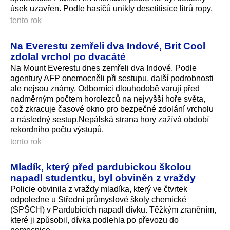
úsek uzavřen. Podle hasičů unikly desetitisíce litrů ropy.
tento rok
Na Everestu zemřeli dva Indové, Brit Cool
zdolal vrchol po dvacáté
Na Mount Everestu dnes zemřeli dva Indové. Podle
agentury AFP onemocněli při sestupu, další podrobnosti
ale nejsou známy. Odborníci dlouhodobě varují před
nadměrným počtem horolezců na nejvyšší hoře světa,
což zkracuje časové okno pro bezpečné zdolání vrcholu
a následný sestup.Nepálská strana hory zažívá období
rekordního počtu výstupů.
tento rok
Mladík, který před pardubickou školou
napadl studentku, byl obviněn z vraždy
Policie obvinila z vraždy mladíka, který ve čtvrtek
odpoledne u Střední průmyslové školy chemické
(SPŠCH) v Pardubicích napadl dívku. Těžkým zraněním,
které ji způsobil, dívka podlehla po převozu do