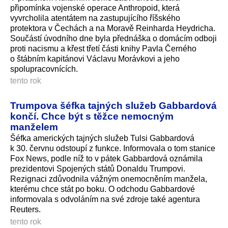
připomínka vojenské operace Anthropoid, která
vyvrcholila atentátem na zastupujícího říšského
protektora v Čechách a na Moravě Reinharda Heydricha.
Součástí úvodního dne byla přednáška o domácím odboji
proti nacismu a křest třetí části knihy Pavla Černého
o štábním kapitánovi Václavu Morávkovi a jeho
spolupracovnících.
tento rok
Trumpova šéfka tajných služeb Gabbardová
končí. Chce být s těžce nemocným
manželem
Šéfka amerických tajných služeb Tulsi Gabbardová
k 30. červnu odstoupí z funkce. Informovala o tom stanice
Fox News, podle níž to v pátek Gabbardová oznámila
prezidentovi Spojených států Donaldu Trumpovi.
Rezignaci zdůvodnila vážným onemocněním manžela,
kterému chce stát po boku. O odchodu Gabbardové
informovala s odvoláním na své zdroje také agentura
Reuters.
tento rok