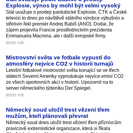
Explosie, výnos by mohl být velmi vysoký
Stát uvažuje o prodeji pardubické Explosie. ČTK a České
televizi to dnes po návštěvě státního výrobce výbušnin a
střelivin řekl premiér Andrej Babiš (ANO). Dodal, že
zájem projevila Francie prostřednictvím prezidenta
Emmanuela Macrona, ale i další evropské firmy.
tento rok
Mistrovství světa ve fotbale vypustí do
atmosféry nejvíce CO2 v historii turnajů
Letošní fotbalové mistrovství světa konající se ve třech
státech Severní Ameriky vyprodukuje nejvíce emisí CO2
ze všech sportovních akcí v historii. Upozornil na to
server německého týdeníku Der Spiegel.
tento rok
Německý soud uložil trest vězení třem
mužům, kteří plánovali převrat
Německý soud dnes uložil trest vězení třem příznivcům
pravicově extremistické organizace, která si říkala