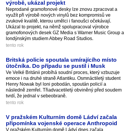
výrobě, ukázal projekt
Neprodané gramofonové desky lze znovu zpracovat a
využít při výrobě nových vinylů bez kompromisů ve
zvukové kvalitě, kterou umělci i fanoušci očekávají.
Ukázal to projekt, na němž spolupracoval výrobce
gramofonových desek GZ Media s Warner Music Group a
londýnským studiem Abbey Road Studios.
tento rok
Britská policie spoutala umírajícího místo
útočníka. Do případu se pustil i Musk
Ve Velké Británii probíhá soudní proces, který vzbuzuje
emoce i na druhé straně Atlantiku. Osmnáctiletý student
Henry Nowak byl loni pobodán, spoután policií a
následně zemřel. Třiadvacetiletý obviněný před soudem
tvrdí, že jednal v sebeobraně.
tento rok
V pražském Kulturním domě Ládví začala
připomínka vojenské operace Anthropoid
V pražském Kulturním domě Ládví dnes začala