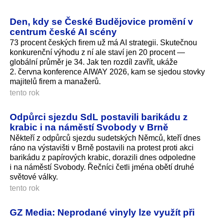
Den, kdy se České Budějovice promění v
centrum české AI scény
73 procent českých firem už má AI strategii. Skutečnou
konkurenční výhodu z ní ale staví jen 20 procent —
globální průměr je 34. Jak ten rozdíl zavřít, ukáže
2. června konference AIWAY 2026, kam se sjedou stovky
majitelů firem a manažerů.
tento rok
Odpůrci sjezdu SdL postavili barikádu z
krabic i na náměstí Svobody v Brně
Někteří z odpůrců sjezdu sudetských Němců, kteří dnes
ráno na výstavišti v Brně postavili na protest proti akci
barikádu z papírových krabic, dorazili dnes odpoledne
i na náměstí Svobody. Řečníci četli jména obětí druhé
světové války.
tento rok
GZ Media: Neprodané vinyly lze využít při