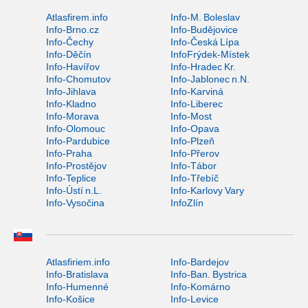
Atlasfirem.info
Info-M. Boleslav
Info-Brno.cz
Info-Budějovice
Info-Čechy
Info-Česká Lípa
Info-Děčín
InfoFrýdek-Místek
Info-Havířov
Info-Hradec Kr.
Info-Chomutov
Info-Jablonec n.N.
Info-Jihlava
Info-Karviná
Info-Kladno
Info-Liberec
Info-Morava
Info-Most
Info-Olomouc
Info-Opava
Info-Pardubice
Info-Plzeň
Info-Praha
Info-Přerov
Info-Prostějov
Info-Tábor
Info-Teplice
Info-Třebíč
Info-Ústí n.L.
Info-Karlovy Vary
Info-Vysočina
InfoZlín
Atlasfiriem.info
Info-Bardejov
Info-Bratislava
Info-Ban. Bystrica
Info-Humenné
Info-Komárno
Info-Košice
Info-Levice