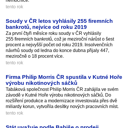
nemocnice.
tento rok
Soudy v ČR letos vyhlásily 255 firemních
bankrotů, nejvíce od roku 2019
Za první čtyři měsíce roku soudy v ČR vyhlásily
255 firemních bankrotů, což je meziroční nárůst o šest
procent a nejvyšší počet od roku 2019. Insolvenčních
návrhů soudy od ledna do konce dubna přijaly 447,
meziročně o 18 procent více.
tento rok
Firma Philip Morris ČR spustila v Kutné Hoře
výrobu nikotinových sáčků
Tabáková společnost Philip Morris ČR zahájila ve svém
závodě v Kutné Hoře výrobu nikotinových sáčků. Do
rozšíření produkce a modernizace investovala přes dvě
miliardy korun, vytvořila desítky nových pracovních míst.
tento rok
Stát uvažuje podle Babiše o prodeji