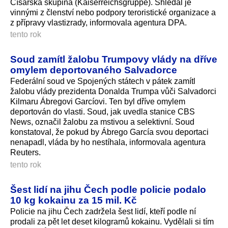
Císařská skupina (Kaiserreichsgrup­pe). Shledal je
vinnými z členství nebo podpory teroristické organizace a
z přípravy vlastizrady, informovala agentura DPA.
tento rok
Soud zamítl žalobu Trumpovy vlády na dříve
omylem deportovaného Salvadorce
Federální soud ve Spojených státech v pátek zamítl
žalobu vlády prezidenta Donalda Trumpa vůči Salvadorci
Kilmaru Ábregovi Garcíovi. Ten byl dříve omylem
deportován do vlasti. Soud, jak uvedla stanice CBS
News, označil žalobu za mstivou a selektivní. Soud
konstatoval, že pokud by Ábrego García svou deportaci
nenapadl, vláda by ho nestíhala, informovala agentura
Reuters.
tento rok
Šest lidí na jihu Čech podle policie podalo
10 kg kokainu za 15 mil. Kč
Policie na jihu Čech zadržela šest lidí, kteří podle ní
prodali za pět let deset kilogramů kokainu. Vydělali si tím