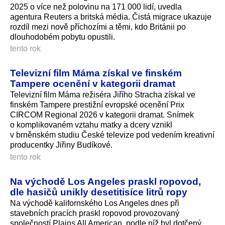
2025 o více než polovinu na 171 000 lidí, uvedla
agentura Reuters a britská média. Čistá migrace ukazuje
rozdíl mezi nově příchozími a těmi, kdo Británii po
dlouhodobém pobytu opustili.
tento rok
Televizní film Máma získal ve finském
Tampere ocenění v kategorii dramat
Televizní film Máma režiséra Jiřího Stracha získal ve
finském Tampere prestižní evropské ocenění Prix
CIRCOM Regional 2026 v kategorii dramat. Snímek
o komplikovaném vztahu matky a dcery vznikl
v brněnském studiu České televize pod vedením kreativní
producentky Jiřiny Budíkové.
tento rok
Na východě Los Angeles praskl ropovod,
dle hasičů unikly desetitisíce litrů ropy
Na východě kalifornského Los Angeles dnes při
stavebních pracích praskl ropovod provozovaný
společností Plains All American, podle níž byl dotčený