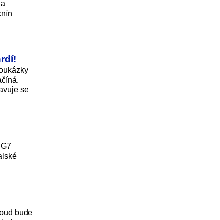
la
knín
rdí!
eoukázky
ačíná.
tavuje se
í G7
alské
 soud bude