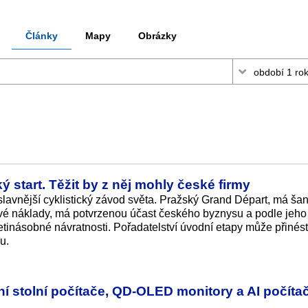
Články
Mapy
Obrázky
ý start. Těžit by z něj mohly české firmy
jslavnější cyklistický závod světa. Pražský Grand Départ, má šan
ové náklady, má potvrzenou účast českého byznysu a podle jeho
inásobné návratnosti. Pořadatelství úvodní etapy může přinést
hu.
 stolní počítače, QD-OLED monitory a AI počít