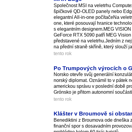
Společnost MSI na veletrhu Computex
špičkové QD-OLED panely nebo Edge A
elegantní All-in-one počítačeNa vele
one, které posouvají hranice technolo
s elegantním designem.MEG VISION X2
GeForce RTX 5090 patří MEG Vision X2
představené na veletrhu.Jedním z nejv
na přední straně skříně, který slouží 
tento rok
Po Trumpových výrocích o Gr
Norsko otevře svůj generální konzul
norský diplomat. Oznámil to v pátek n
americkou správu v poslední době pr
Grónsko je přitom autonomní součástí
tento rok
Klášter v Broumově si obstar
Benediktini z Broumova ode dneška za
finanční spor s dosavadním provozova
prohlédne kolem 60 tisíc turistů.