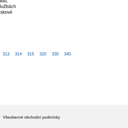
adů,
 službách
tiskové
313
314
315
320
330
340
Všeobecné obchodní podmínky