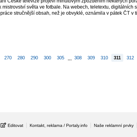
lání České televize projeví minutovým zpožděním některých poř
k mistrovství světa ve fotbale. Na webech, teletextu, digitálních
í práce stručnější obsah, než je obvyklé, oznámila v pátek ČT v 
270
280
290
300
305
308
309
310
311
312
…
Editovat
Kontakt, reklama / Portaly.info
Naše reklamní prvky