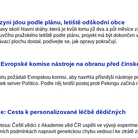
zyni jdou podle plánu, letiště odškodní obce
avy okolí hlavní dráhy, která je kvůli tomu již dva a půl měsíce 
uvčího pražského letiště podle plánu, projekt má být dokončen 
vací plochu dostal, podívejte se, jak opravy pokračují.
od Evropské komise nástroje na obranu před čínsk
elu požádali Evropskou komisi, aby navrhla přísnější nástroje p
k server Politico. Podle něj tvrdší postoj proti Pekingu začíná 
ce: Cesta k personalizované léčbě dědičných
ntosa: Čeští vědci z Akademie věd ČR uspěli ve vývoji experime
rních podmínkách napravit genetickou chybu vedoucí ke ztrátě z