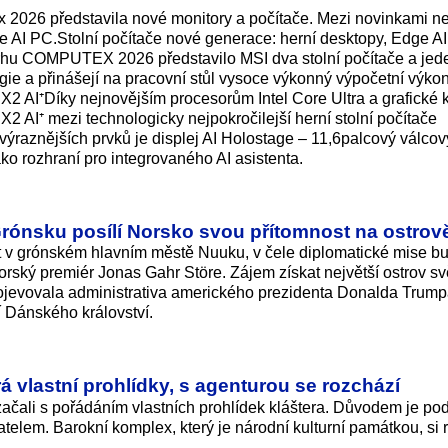
 2026 představila nové monitory a počítače. Mezi novinkami n
I PC.Stolní počítače nové generace: herní desktopy, Edge AI
trhu COMPUTEX 2026 představilo MSI dva stolní počítače a jeden
gie a přinášejí na pracovní stůl vysoce výkonný výpočetní výko
 AI⁺Díky nejnovějším procesorům Intel Core Ultra a grafické k
 AI⁺ mezi technologicky nejpokročilejší herní stolní počítače
ýraznějších prvků je displej AI Holostage – 11,6palcový válcový
jako rozhraní pro integrovaného AI asistenta.
ónsku posílí Norsko svou přítomnost na ostrov
át v grónském hlavním městě Nuuku, v čele diplomatické mise b
orský premiér Jonas Gahr Störe. Zájem získat největší ostrov s
ojevovala administrativa amerického prezidenta Donalda Trump
 Dánského království.
á vlastní prohlídky, s agenturou se rozchází
čali s pořádáním vlastních prohlídek kláštera. Důvodem je pod
telem. Barokní komplex, který je národní kulturní památkou, si 