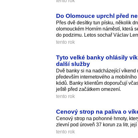
tento rok
Do Olomouce uprchl před neš
Přes dvě desítky tun písku, několik d
olomouckém Horním náměstí, která se
do podzimu. Letos sochař Václav Le
tento rok
Tyto velké banky ohlásily v
další služby
Dvě banky si na nadcházející víkend
především internetového a mobilního 
kódů. Banky klientům doporučují včasn
ještě před začátkem omezení.
tento rok
Cenový strop na paliva o víke
Cenový strop na pohonné hmoty, který
zlevní pod úroveň 37 korun za litr, jej
tento rok