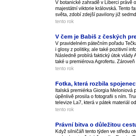
V botanické zahradě v Liberci právě o
majestátní viktorie královská. Tento f
světa, zdobí zdejší pavilony již sedmd
tento rok
V čem je Babiš z českých pr
V pravidelném pátečním pořadu Tečka
i glosy z politiky, ale také pozitivní
Následně probírá faktický útok vlády
také u premiérova Agrofertu. Zároveň 
tento rok
Fotka, která rozbila spojenec
Italská premiérka Giorgia Meloniová
úpěnlivě prosila o fotografii s ním. 
televize La7, která v pátek materiál od
tento rok
Právní bitva o důležitou ces
Když silničáři tento týden ve středu o