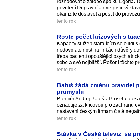
rozhodovat o žalobě spolku Egeria. Te
povolení Dopravní a energetický stave
okamžitě dostavět a pustit do provozu
tento rok
Roste počet krizových situací
Kapacity služeb starajících se o lidi
nedovolatelnost na linkách důvěry d
třeba pacienti opouštějící psychiatr
sebe a své nejbližší. Řešení těchto p
tento rok
Babiš žádá změnu pravidel pr
průmyslu
Premiér Andrej Babiš v Bruselu pros
označuje za klíčovou pro záchranu e
nastavení českým firmám čisté negati
tento rok
Stávka v České televizi se 