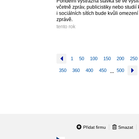
Pondělní výstražná stávka se ve vysí
včetně zpráv, publicistiky nebo studií 
i sociálních sítích bude kvůli omezen
zprávě.
tento rok
1
50
100
150
200
250
350
360
400
450
500
…
Přidat firmu
Smazat