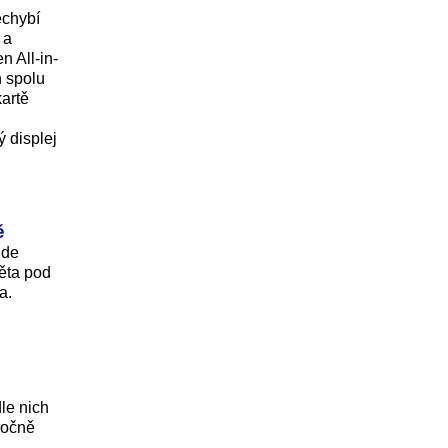
echybí
 a
 All-in-
n spolu
artě
 displej
ě
ude
věta pod
a.
le nich
ročně