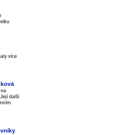
m
jetku
aly více
uzková
 na
Její další
énním
ěvníky