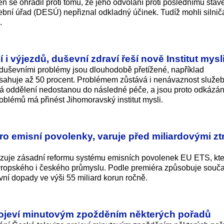
n se ohradil proti tomu, že jeho odvolání proti poslednímu sta
bní úřad (DESÚ) nepřiznal odkladný účinek. Tudíž mohli silničá
.
 i výjezdů, duševní zdraví řeší nově Institut mysl
 s duševními problémy jsou dlouhodobě přetížené, například
osahuje až 50 procent. Problémem zůstává i nenávaznost služeb
ická oddělení nedostanou do následné péče, a jsou proto odkázá
roblémů má přinést Jihomoravský institut mysli.
o emisní povolenky, varuje před miliardovými zt
azuje zásadní reformu systému emisních povolenek EU ETS, kt
vropského i českého průmyslu. Podle premiéra způsobuje souč
vní dopady ve výši 55 miliard korun ročně.
projeví minutovým zpožděním některých pořadů