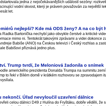
dstartovala jedna z nejočekávanějších událostí sezóny: rozkvet
ascinující vodní skvost, který je právem považován za největší le
esát let.
emiérů nejlepší? Kde má ODS ženy? A na co být h
 Radka Bartoníčka nechybí jako obvykle čerstvé a kritické vid
 informace mimo ni. Tentokrát takovými zprávami a videi dokonce z
 Andreje Babiše (ANO) na Českou televizi i Český rozhlas a zas
ale Babišovi přiznává jedno plus.
tví. Trump tvrdí, že Meloniová žadonila o snímek
 podle amerického prezidenta Donalda Trumpa na summitu zem
Trump to řekl v Bílém domě v krátkém rozhovoru se zpravodajem it
vysílala.
tu nekončí. Úřad nevyloučil uzavření dálnice
tevřeli celou dálnici D49 z Hulína do Fryštáku, dobře věděli, že