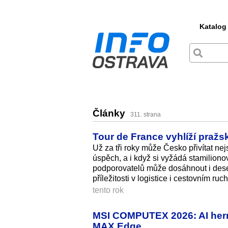
Katalog
Články
311. strana
Tour de France vyhlíží pražsk
Už za tři roky může Česko přivítat ne
úspěch, a i když si vyžádá stamilion
podporovatelů může dosáhnout i deset
příležitosti v logistice i cestovním ruc
tento rok
MSI COMPUTEX 2026: AI herní
MAX Edge