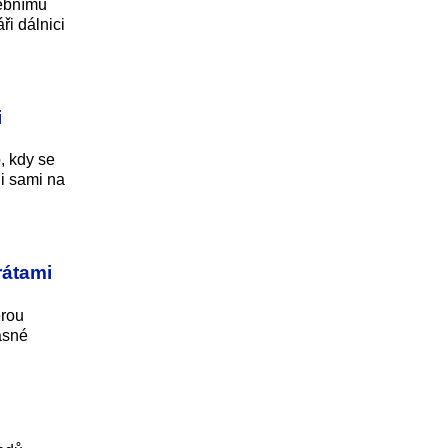
vebnímu
ři dálnici
i
, kdy se
ni sami na
rátami
erou
asné