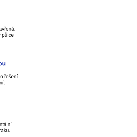
zavřená.
v půlce
ou
ro řešení
mít
ntální
raku.