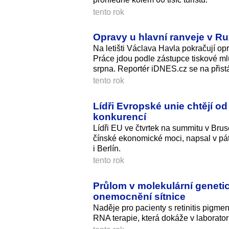
tento rok
Opravy u hlavní ranveje v Ru
Na letišti Václava Havla pokračují opr
Práce jdou podle zástupce tiskové ml
srpna. Reportér iDNES.cz se na přistá
tento rok
Lídři Evropské unie chtějí 
konkurencí
Lídři EU ve čtvrtek na summitu v Brus
čínské ekonomické moci, napsal v páte
i Berlín.
tento rok
Průlom v molekulární geneti
onemocnění sítnice
Naděje pro pacienty s retinitis pigme
RNA terapie, která dokáže v laborato