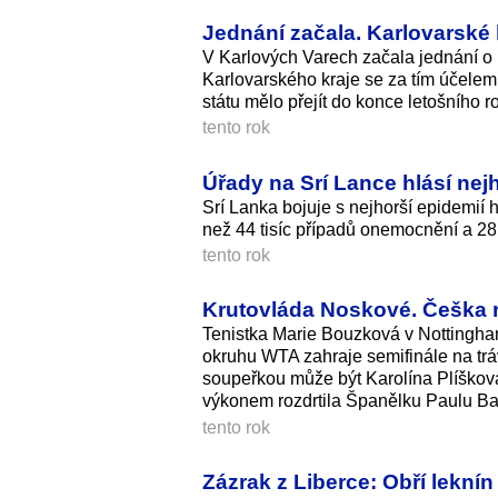
Jednání začala. Karlovarské l
V Karlových Varech začala jednání o 
Karlovarského kraje se za tím účelem 
státu mělo přejít do konce letošního 
tento rok
Úřady na Srí Lance hlásí nej
Srí Lanka bojuje s nejhorší epidemií
než 44 tisíc případů onemocnění a 28 ú
tento rok
Krutovláda Noskové. Češka ro
Tenistka Marie Bouzková v Nottingha
okruhu WTA zahraje semifinále na tráv
soupeřkou může být Karolína Plíškov
výkonem rozdrtila Španělku Paulu B
tento rok
Zázrak z Liberce: Obří lekní