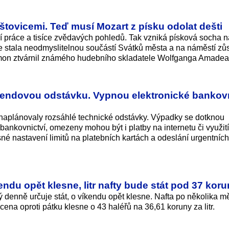
tovicemi. Teď musí Mozart z písku odolat dešti
ní práce a tisíce zvědavých pohledů. Tak vzniká písková socha n
 stala neodmyslitelnou součástí Svátků města a na náměstí zů
mon ztvárnil známého hudebního skladatele Wolfganga Amadea
íkendovou odstávku. Vypnou elektronické bankovni
 naplánovaly rozsáhlé technické odstávky. Výpadky se dotknou
bankovnictví, omezeny mohou být i platby na internetu či využit
é nastavení limitů na platebních kartách a odeslání urgentních
ndu opět klesne, litr nafty bude stát pod 37 koru
 denně určuje stát, o víkendu opět klesne. Nafta po několika m
í cena oproti pátku klesne o 43 haléřů na 36,61 koruny za litr.