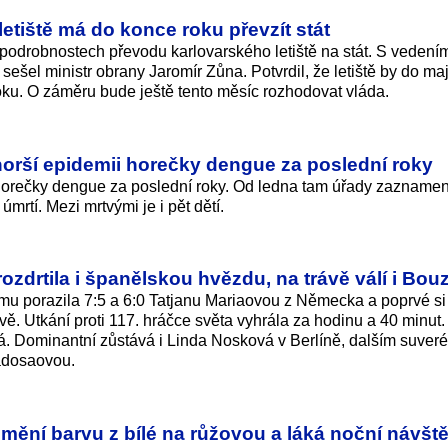
etiště má do konce roku převzít stát
podrobnostech převodu karlovarského letiště na stát. S vedení
sešel ministr obrany Jaromír Zůna. Potvrdil, že letiště by do ma
roku. O záměru bude ještě tento měsíc rozhodovat vláda.
horší epidemii horečky dengue za poslední roky
 horečky dengue za poslední roky. Od ledna tam úřady zaznamen
mrtí. Mezi mrtvými je i pět dětí.
zdrtila i španělskou hvězdu, na trávě válí i Bo
mu porazila 7:5 a 6:0 Tatjanu Mariaovou z Německa a poprvé si
ě. Utkání proti 117. hráčce světa vyhrála za hodinu a 40 minut. 
á. Dominantní zůstává i Linda Nosková v Berlíně, dalším suver
adosaovou.
n mění barvu z bílé na růžovou a láká noční návšt