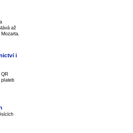
a
stává až
 Mozarta.
ctví i
í QR
 plateb
n
ěsících