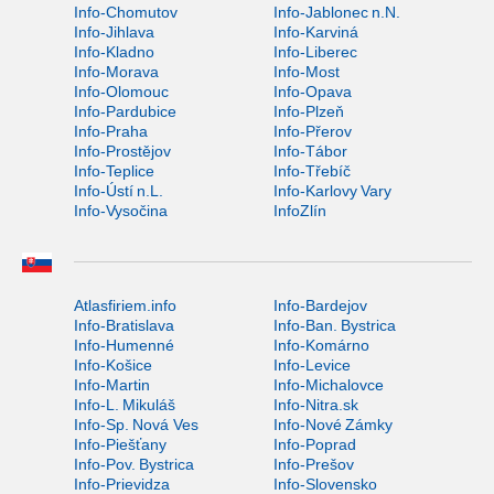
Info-Chomutov
Info-Jablonec n.N.
Info-Jihlava
Info-Karviná
Info-Kladno
Info-Liberec
Info-Morava
Info-Most
Info-Olomouc
Info-Opava
Info-Pardubice
Info-Plzeň
Info-Praha
Info-Přerov
Info-Prostějov
Info-Tábor
Info-Teplice
Info-Třebíč
Info-Ústí n.L.
Info-Karlovy Vary
Info-Vysočina
InfoZlín
Atlasfiriem.info
Info-Bardejov
Info-Bratislava
Info-Ban. Bystrica
Info-Humenné
Info-Komárno
Info-Košice
Info-Levice
Info-Martin
Info-Michalovce
Info-L. Mikuláš
Info-Nitra.sk
Info-Sp. Nová Ves
Info-Nové Zámky
Info-Piešťany
Info-Poprad
Info-Pov. Bystrica
Info-Prešov
Info-Prievidza
Info-Slovensko