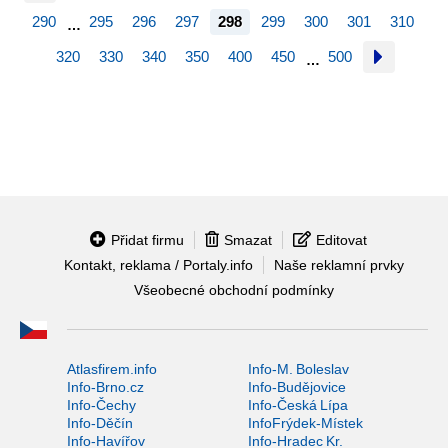
290
295
296
297
298
299
300
301
310
…
320
330
340
350
400
450
500
…
Přidat firmu
Smazat
Editovat
Kontakt, reklama / Portaly.info
Naše reklamní prvky
Všeobecné obchodní podmínky
Atlasfirem.info
Info-M. Boleslav
Info-Brno.cz
Info-Budějovice
Info-Čechy
Info-Česká Lípa
Info-Děčín
InfoFrýdek-Místek
Info-Havířov
Info-Hradec Kr.