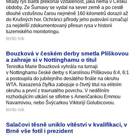
Mladý rys Bardi překonal vzdálenost, jaká nemá v Česku
obdoby. Ze Šumavy se vydal na sever země a po cestě
dlouhé vzdušnou čarou nejméně 160 kilometrů dorazil až
do Krušných hor. Ochránci přírody jeho putování označují
za nejdelší zdokumentovaný přesun rysa v historii
tuzemského monitoringu.
tento rok
Bouzková v českém derby smetla Plíškovou
a zahraje si v Nottinghamu o titul
Tenistka Marie Bouzková vyhrála na turnaji
v Nottinghamu české derby s Karolínou Plíškovou 6:4, 6:1
a postoupila do jubilejního desátého finále na okruhu
WTA. Nasazená čtyřka zabojuje o čtvrtý titul na elitním
okruhu a první z travnatého povrchu. V nedělním
rozhodujícím utkání se střetne s Američankou Emmou
Navarrovou, nebo Švýcarkou Viktorijí Golubicovou.
tento rok
Salačovi těsně uniklo vítěství v kvalifikaci, v
Brně vše fotil i prezident