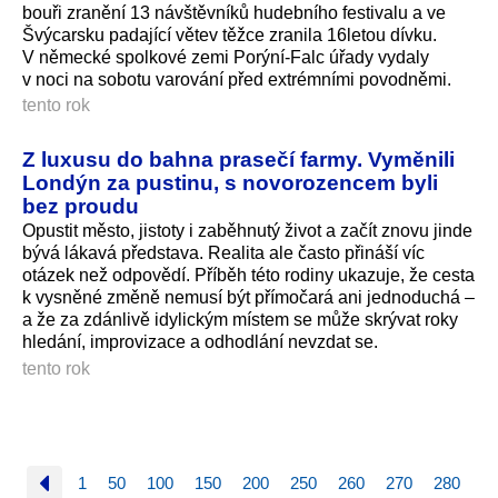
bouři zranění 13 návštěvníků hudebního festivalu a ve
Švýcarsku padající větev těžce zranila 16letou dívku.
V německé spolkové zemi Porýní-Falc úřady vydaly
v noci na sobotu varování před extrémními povodněmi.
tento rok
Z luxusu do bahna prasečí farmy. Vyměnili
Londýn za pustinu, s novorozencem byli
bez proudu
Opustit město, jistoty i zaběhnutý život a začít znovu jinde
bývá lákavá představa. Realita ale často přináší víc
otázek než odpovědí. Příběh této rodiny ukazuje, že cesta
k vysněné změně nemusí být přímočará ani jednoduchá –
a že za zdánlivě idylickým místem se může skrývat roky
hledání, improvizace a odhodlání nevzdat se.
tento rok
1
50
100
150
200
250
260
270
280