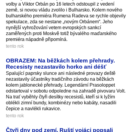
volby a Viktor Orbán po 16 letech odstoupil z vedení
země, si novou vládu zvolilo i Bulharsko. Kolem nového
bulharského premiéra Rumena Radeva se rychle objevily
spekulace, zda se nestane „novým Orbánem“. Jeho
nynější vyhrožování vetem evropských sankcí
zaměřených proti Moskvě totiž bývalého maďarského
premiéra nápadně připomíná.
tento rok
OBRAZEM: Na běžkách kolem přehrady.
Recesisty nezastavilo horko ani déšť
Spalující paprsky slunce ani následné provazy deště
nezastavily účastníky tradičního závodu na běžkách
kolem jablonecké přehrady. Legendární Prasoloppet
odstartoval v sobotu odpoledne na zahradě pivovaru Volt.
Na trať vyběhly čtyři desítky recesistů, kteří si k lyžím
oblékli zimní bundy, kombinézy nebo kabáty, nasadili
čepice a navlékli rukavice.
tento rok
Čtyři dny pod zemí. Ruští vojáci popsali