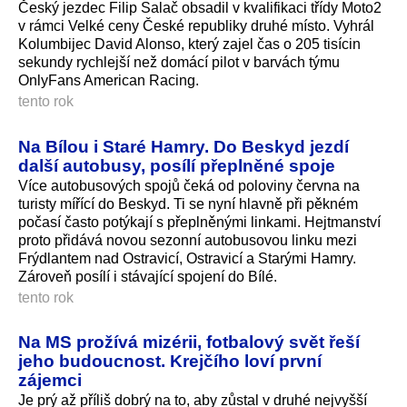
Český jezdec Filip Salač obsadil v kvalifikaci třídy Moto2
v rámci Velké ceny České republiky druhé místo. Vyhrál
Kolumbijec David Alonso, který zajel čas o 205 tisícin
sekundy rychlejší než domácí pilot v barvách týmu
OnlyFans American Racing.
tento rok
Na Bílou i Staré Hamry. Do Beskyd jezdí
další autobusy, posílí přeplněné spoje
Více autobusových spojů čeká od poloviny června na
turisty mířící do Beskyd. Ti se nyní hlavně při pěkném
počasí často potýkají s přeplněnými linkami. Hejtmanství
proto přidává novou sezonní autobusovou linku mezi
Frýdlantem nad Ostravicí, Ostravicí a Starými Hamry.
Zároveň posílí i stávající spojení do Bílé.
tento rok
Na MS prožívá mizérii, fotbalový svět řeší
jeho budoucnost. Krejčího loví první
zájemci
Je prý až příliš dobrý na to, aby zůstal v druhé nejvyšší