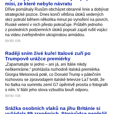
misi, ze které nebylo návratu
Dříve pomáhaly Rusům obcházet obranné linie a dobývat
strategické pozice. Dnes končí většina útoků vedených
skrz potrubí během několika minut po vynoření na povrch.
Ruské velení v nich přesto pokračuje. Průběh jednoho
z posledních podzemních útoků popsali zajatí ruští vojáci
na videu zveřejněném ukrajinskou armádou.
tento rok
Raději sním živé kuře! Italové zuří po
Trumpově urážce premiérky
„Zapamatujte si jedno – ani já, ani Itálie nikdy
neškemráme,“ prohlásila rozhodně italská premiérka
Giorgia Meloniová poté, co Donald Trump v pátečním
rozhovoru se zpravodajem italské televize La7 tvrdil, že
ho Italka na summitu zemí G7 úpěnlivě prosila o fotografii
s ním. V Itálii jeho slova vzbudila bouři odporu.
tento rok
Srážka osobních vlaků na jihu Británie si
vyžádala 89 zraněných. Strojvůdce nepřežil