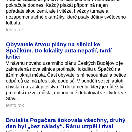
pokračuje dodnes. Každý plakát připomíná nejen
pořadatelskou zemi, ale i vítěze, hvězdy turnaje a
nezapomenutelné okamžiky, které psaly dějiny světového
fotbalu.
tento rok
Obyvatele štvou plány na silnici ke
Špačkům. Do lokality auta nepatří, tvrdí
kritici
V návrhu nového územního plánu Českých Budějovic je
zakreslená nová silnice protínající lokalitu u Špačků na
jižním okraji města. Část obyvatel s ní nesouhlasí a petice
odpůrců už má přes tisíc podpisů. V pondělí se její autoři
chystají na zastupitelstvo. O dokumentu, který je důležitý
pro další rozvoj města, mohou lidé debatovat ve čtvrtek ve
Slavii.
tento rok
Brutalita Pogačara šokovala všechny, druhý
den byl „bez nálady“. Ránu utrpěl i rival