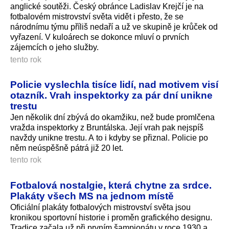
anglické soutěži. Český obránce Ladislav Krejčí je na
fotbalovém mistrovství světa vidět i přesto, že se
národnímu týmu příliš nedaří a už ve skupině je krůček od
vyřazení. V kuloárech se dokonce mluví o prvních
zájemcích o jeho služby.
tento rok
Policie vyslechla tisíce lidí, nad motivem visí
otazník. Vrah inspektorky za pár dní unikne
trestu
Jen několik dní zbývá do okamžiku, než bude promlčena
vražda inspektorky z Bruntálska. Její vrah pak nejspíš
navždy unikne trestu. A to i kdyby se přiznal. Policie po
něm neúspěšně pátrá již 20 let.
tento rok
Fotbalová nostalgie, která chytne za srdce.
Plakáty všech MS na jednom místě
Oficiální plakáty fotbalových mistrovství světa jsou
kronikou sportovní historie i proměn grafického designu.
Tradice začala už při prvním šampionátu v roce 1930 a