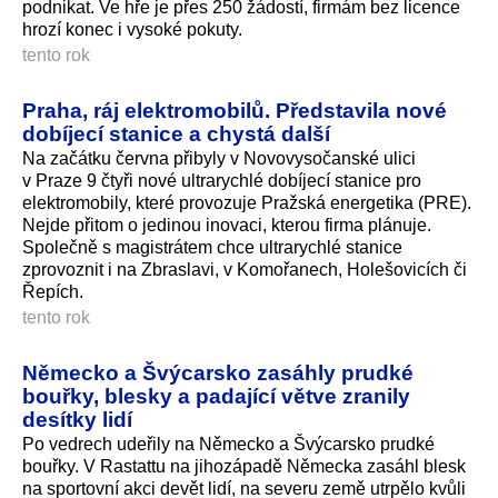
podnikat. Ve hře je přes 250 žádostí, firmám bez licence
hrozí konec i vysoké pokuty.
tento rok
Praha, ráj elektromobilů. Představila nové
dobíjecí stanice a chystá další
Na začátku června přibyly v Novovysočanské ulici
v Praze 9 čtyři nové ultrarychlé dobíjecí stanice pro
elektromobily, které provozuje Pražská energetika (PRE).
Nejde přitom o jedinou inovaci, kterou firma plánuje.
Společně s magistrátem chce ultrarychlé stanice
zprovoznit i na Zbraslavi, v Komořanech, Holešovicích či
Řepích.
tento rok
Německo a Švýcarsko zasáhly prudké
bouřky, blesky a padající větve zranily
desítky lidí
Po vedrech udeřily na Německo a Švýcarsko prudké
bouřky. V Rastattu na jihozápadě Německa zasáhl blesk
na sportovní akci devět lidí, na severu země utrpělo kvůli