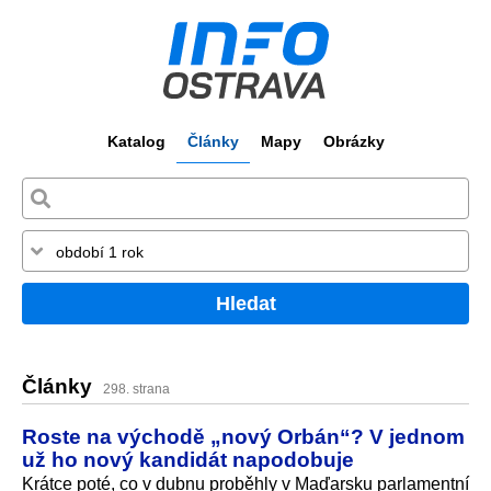
Katalog
Články
Mapy
Obrázky
Hledat
Články
298. strana
Roste na východě „nový Orbán“? V jednom
už ho nový kandidát napodobuje
Krátce poté, co v dubnu proběhly v Maďarsku parlamentní