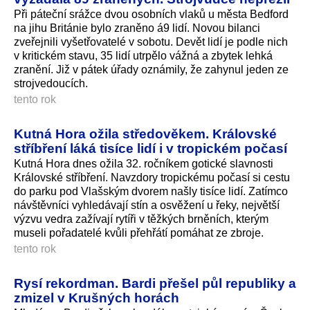
Při páteční srážce dvou osobních vlaků u města Bedford
na jihu Británie bylo zraněno á9 lidí. Novou bilanci
zveřejnili vyšetřovatelé v sobotu. Devět lidí je podle nich
v kritickém stavu, 35 lidí utrpělo vážná a zbytek lehká
zranění. Již v pátek úřady oznámily, že zahynul jeden ze
strojvedoucích.
tento rok
Kutná Hora ožila středověkem. Královské
stříbření láká tisíce lidí i v tropickém počasí
Kutná Hora dnes ožila 32. ročníkem gotické slavnosti
Královské stříbření. Navzdory tropickému počasí si cestu
do parku pod Vlašským dvorem našly tisíce lidí. Zatímco
návštěvníci vyhledávají stín a osvěžení u řeky, největší
výzvu vedra zažívají rytíři v těžkých brněních, kterým
museli pořadatelé kvůli přehřátí pomáhat ze zbroje.
tento rok
Rysí rekordman. Bardi přešel půl republiky a
zmizel v Krušných horách