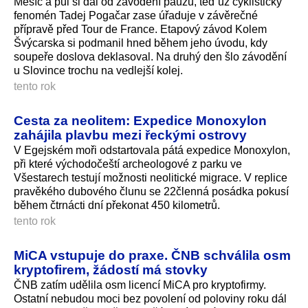
Měsíc a půl si dal od závodění pauzu, teď už cyklistický
fenomén Tadej Pogačar zase úřaduje v závěrečné
přípravě před Tour de France. Etapový závod Kolem
Švýcarska si podmanil hned během jeho úvodu, kdy
soupeře doslova deklasoval. Na druhý den šlo závodění
u Slovince trochu na vedlejší kolej.
tento rok
Cesta za neolitem: Expedice Monoxylon
zahájila plavbu mezi řeckými ostrovy
V Egejském moři odstartovala pátá expedice Monoxylon,
při které východočeští archeologové z parku ve
Všestarech testují možnosti neolitické migrace. V replice
pravěkého dubového člunu se 22členná posádka pokusí
během čtrnácti dní překonat 450 kilometrů.
tento rok
MiCA vstupuje do praxe. ČNB schválila osm
kryptofirem, žádostí má stovky
ČNB zatím udělila osm licencí MiCA pro kryptofirmy.
Ostatní nebudou moci bez povolení od poloviny roku dál