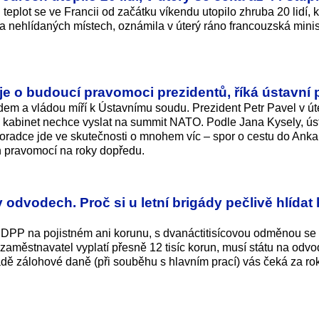
eplot se ve Francii od začátku víkendu utopilo zhruba 20 lidí, k
a nehlídaných místech, oznámila v úterý ráno francouzská mini
aje o budoucí pravomoci prezidentů, říká ústavní 
dem a vládou míří k Ústavnímu soudu. Prezident Petr Pavel v út
o kabinet nechce vyslat na summit NATO. Podle Jana Kysely, ús
poradce jde ve skutečnosti o mnohem víc – spor o cestu do Ank
ch pravomocí na roky dopředu.
v odvodech. Proč si u letní brigády pečlivě hlídat 
 z DPP na pojistném ani korunu, s dvanáctitisícovou odměnou se
zaměstnavatel vyplatí přesně 12 tisíc korun, musí státu na odv
padě zálohové daně (při souběhu s hlavním prací) vás čeká za ro
.