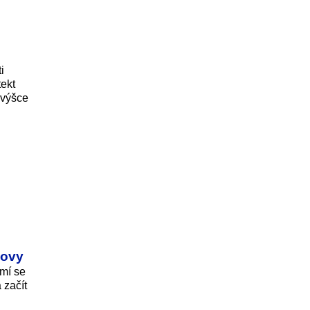
i
tekt
 výšce
dovy
mí se
 začít