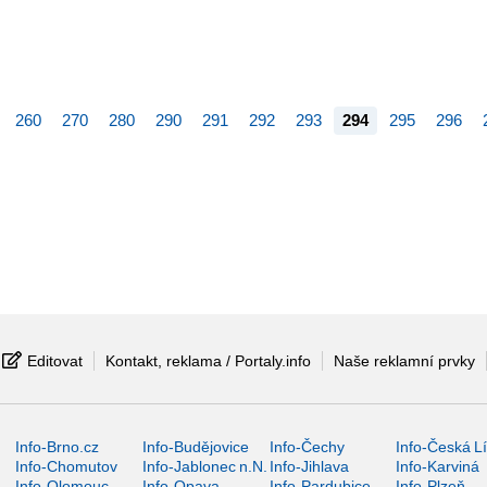
260
270
280
290
291
292
293
294
295
296
Editovat
Kontakt, reklama / Portaly.info
Naše reklamní prvky
Info-Brno.cz
Info-Budějovice
Info-Čechy
Info-Česká L
Info-Chomutov
Info-Jablonec n.N.
Info-Jihlava
Info-Karviná
Info-Olomouc
Info-Opava
Info-Pardubice
Info-Plzeň