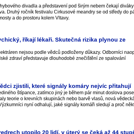
ohybového divadla a představení pod širým nebem čekají diváky
a. Druhý ročník festivalu Cirkusové meandry se od středy do p
 mosty a do prostoru kolem Vltavy.
chický, říkají lékaři. Skutečná rizika plynou ze
elektráren nejsou podle vědců podloženy důkazy. Odborníci nao
idské zdraví představuje dlouhodobé znečištění ze spalování
dci zjistili, které signály komáry nejvíc přitahují
ediného štípance, zatímco jiný je během pár minut doslova pose
aly teorie o krevních skupinách nebo barvě vlasů, nová vědecká 
ýzkumníci nyní odhalují, jaké signály komáři sledují a proč někt
edrech utopilo 20 lidí, v úterý se čeká až 44 stu