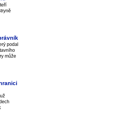
teří
stryně
právník
erý podal
tavního
ary může
hranici
 už
odech
k