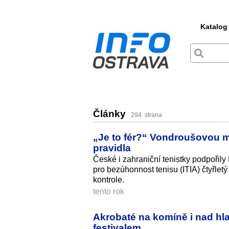
Katalog
Články
294. strana
„Je to fér?“ Vondroušovou m
pravidla
České i zahraniční tenistky podpořil
pro bezúhonnost tenisu (ITIA) čtyřle
kontrole.
tento rok
Akrobaté na komíně i nad hl
festivalem