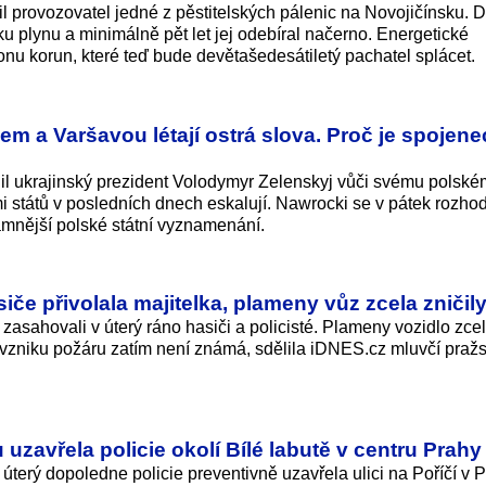
vil provozovatel jedné z pěstitelských pálenic na Novojičínsku. 
ojku plynu a minimálně pět let jej odebíral načerno. Energetické
ionu korun, které teď bude devětašedesátiletý pachatel splácet.
m a Varšavou létají ostrá slova. Proč je spojenec
lil ukrajinský prezident Volodymyr Zelenskyj vůči svému polsk
 států v posledních dnech eskalují. Nawrocki se v pátek rozhod
amnější polské státní vyznamenání.
iče přivolala majitelka, plameny vůz zcela zničil
asahovali v úterý ráno hasiči a policisté. Plameny vozidlo zcela
na vzniku požáru zatím není známá, sdělila iDNES.cz mluvčí praž
uzavřela policie okolí Bílé labutě v centru Prahy
terý dopoledne policie preventivně uzavřela ulici na Poříčí v 