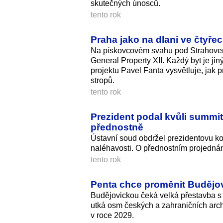
skutečných únosců.
tento rok
Praha jako na dlani ve čtyře
Na pískovcovém svahu pod Strahovem
General Property XII. Každý byt je jin
projektu Pavel Fanta vysvětluje, jak p
stropů.
tento rok
Prezident podal kvůli summi
přednostně
Ústavní soud obdržel prezidentovu k
naléhavosti. O přednostním projedná
tento rok
Penta chce proměnit Budějo
Budějovickou čeká velká přestavba s
utká osm českých a zahraničních arch
v roce 2029.