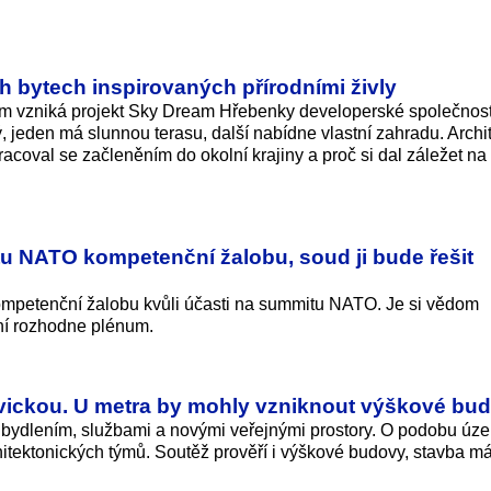
ch bytech inspirovaných přírodními živly
 vzniká projekt Sky Dream Hřebenky developerské společnost
ý, jeden má slunnou terasu, další nabídne vlastní zahradu. Archi
racoval se začleněním do okolní krajiny a proč si dal záležet na
tu NATO kompetenční žalobu, soud ji bude řešit
ompetenční žalobu kvůli účasti na summitu NATO. Je si vědom
ní rozhodne plénum.
vickou. U metra by mohly vzniknout výškové bu
 bydlením, službami a novými veřejnými prostory. O podobu úze
itektonických týmů. Soutěž prověří i výškové budovy, stavba má