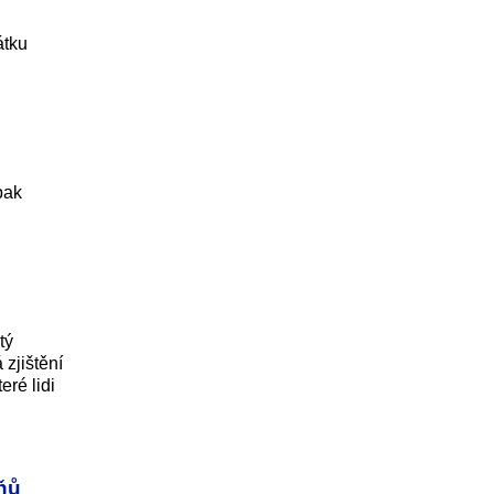
átku
pak
tý
zjištění
eré lidi
pňů