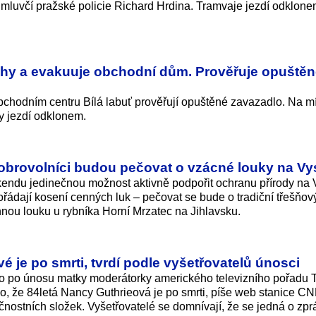
 mluvčí pražské policie Richard Hrdina. Tramvaje jezdí odklone
rahy a evakuuje obchodní dům. Prověřuje opuště
obchodním centru Bílá labuť prověřují opuštěné zavazadlo. Na mí
y jezdí odklonem.
Dobrovolníci budou pečovat o vzácné louky na V
kendu jedinečnou možnost aktivně podpořit ochranu přírody na 
ořádají kosení cenných luk – pečovat se bude o tradiční třešňov
nnou louku u rybníka Horní Mrzatec na Jihlavsku.
 je po smrti, tvrdí podle vyšetřovatelů únosci
 po únosu matky moderátorky amerického televizního pořadu 
 že 84letá Nancy Guthrieová je po smrti, píše web stanice CN
nostních složek. Vyšetřovatelé se domnívají, že se jedná o zpr