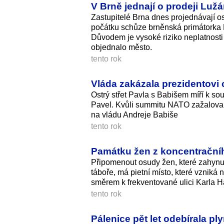
V Brně jednají o prodeji Luž
Zastupitelé Brna dnes projednávají o
počátku schůze brněnská primátorka 
Důvodem je vysoké riziko neplatnosti 
objednalo město.
tento rok
Vláda zakázala prezidentovi 
Ostrý střet Pavla s Babišem míří k s
Pavel. Kvůli summitu NATO zažaloval
na vládu Andreje Babiše
tento rok
Památku žen z koncentračníh
Připomenout osudy žen, které zahyn
táboře, má pietní místo, které vzniká
směrem k frekventované ulici Karla 
tento rok
Pálenice pět let odebírala p