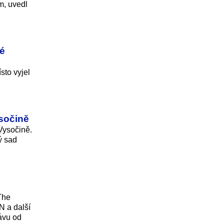
m, uvedl
né
sto vyjel
ysočině
Vysočině.
ý sad
The
N a další
ávu od