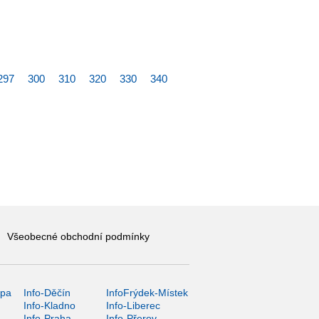
297
300
310
320
330
340
Všeobecné obchodní podmínky
ípa
Info-Děčín
InfoFrýdek-Místek
Info-Kladno
Info-Liberec
Info-Praha
Info-Přerov