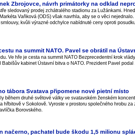
ánek Zbrojovce, návrh primátorky na odklad nepr
stře sledovaný prodej zchátralého stadionu za Lužánkami. Hne
Markéta Vaňková (ODS) však navrhla, aby se o věci nejednalo.
smlouvy, kvůli výrazné odchylce nabídnuté ceny oproti posudku,
cestu na summit NATO. Pavel se obrátil na Ústav
oudu. Ve hře je cesta na summit NATO Bezprecedentní krok vlády,
 Babišův kabinet Ústavní bitva o NATO. Prezident Pavel podal
o tábora Svatava připomene nové pietní místo
uly během druhé světové války ve svatavském ženském koncen
 na hřbitově v Sokolově. Vyroste v prostoru společného hrobu za 
Havlíčka Borovského.
lyn načerno, pachatel bude škodu 1,5 milionu splá