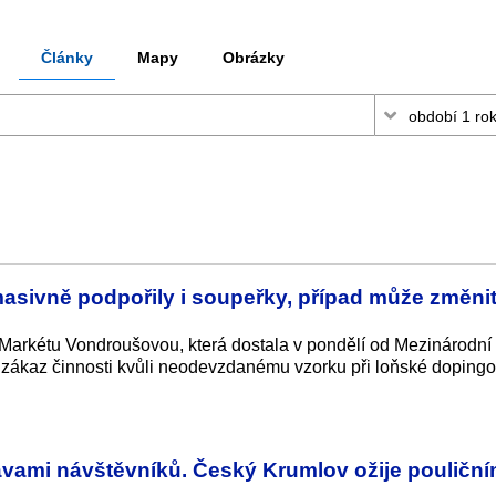
Články
Mapy
Obrázky
asivně podpořily i soupeřky, případ může změni
y Markétu Vondroušovou, která dostala v pondělí od Mezinárodní
tý zákaz činnosti kvůli neodevzdanému vzorku při loňské doping
avami návštěvníků. Český Krumlov ožije pouličn