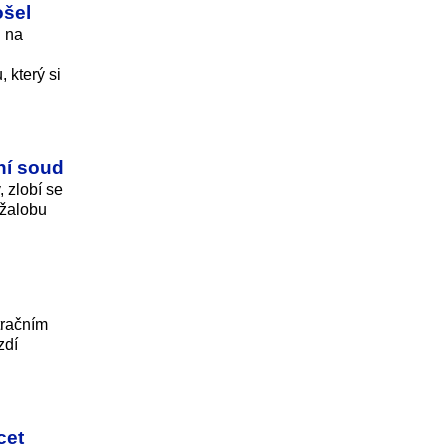
ošel
d na
 který si
ní soud
 zlobí se
 žalobu
tračním
zdí
cet