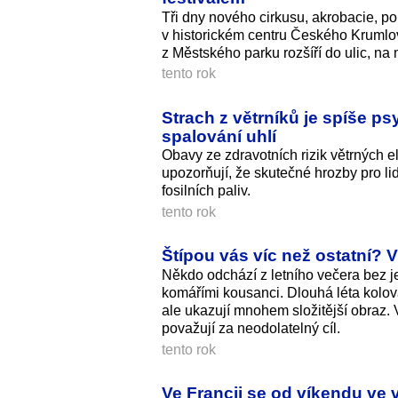
Tři dny nového cirkusu, akrobacie, p
v historickém centru Českého Krumlov
z Městského parku rozšíří do ulic, na
tento rok
Strach z větrníků je spíše psy
spalování uhlí
Obavy ze zdravotních rizik větrných 
upozorňují, že skutečné hrozby pro l
fosilních paliv.
tento rok
Štípou vás víc než ostatní? Vě
Někdo odchází z letního večera bez j
komářími kousanci. Dlouhá léta kolov
ale ukazují mnohem složitější obraz. V
považují za neodolatelný cíl.
tento rok
Ve Francii se od víkendu ve v