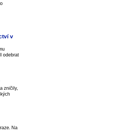
Do
tví v
ému
l odebrat
y
 zničily,
ských
Praze. Na