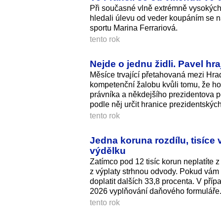
Při současné vlně extrémně vysokých t
hledali úlevu od veder koupáním se n
sportu Marina Ferrariová.
tento rok
Nejde o jednu židli. Pavel hr
Měsíce trvající přetahovaná mezi Hra
kompetenční žalobu kvůli tomu, že h
právníka a někdejšího prezidentova 
podle něj určit hranice prezidentský
tento rok
Jedna koruna rozdílu, tisíce 
výdělku
Zatímco pod 12 tisíc korun neplatíte
z výplaty strhnou odvody. Pokud vám 
doplatit dalších 33,8 procenta. V pří
2026 vyplňování daňového formuláře
tento rok