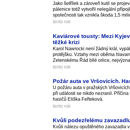
Jako šetřílek a zároveň kutil se proje
pálenice totiž vytvořil nelegální příp
společnosti tak vznikla škoda 1,5 mil
tento rok
Kaviárové tousty: Mezi Kyjeve
těžké krizi
Karol Nawrocki není žádný král, vypá
protějšku. Vztahy mezi oběma hlavami
Zelenskému Řád bílé orlice, nejvýzn
tento rok
Požár auta ve Vršovicích. Has
U požáru auta v pražských Vršovicích z
při události se nikdo nezranil. Příči
hasičů Eliška Feřteková.
tento rok
Kvůli podezřelému zavazadlu 
Kvůli nálezu opuštěného zavazadla v ú