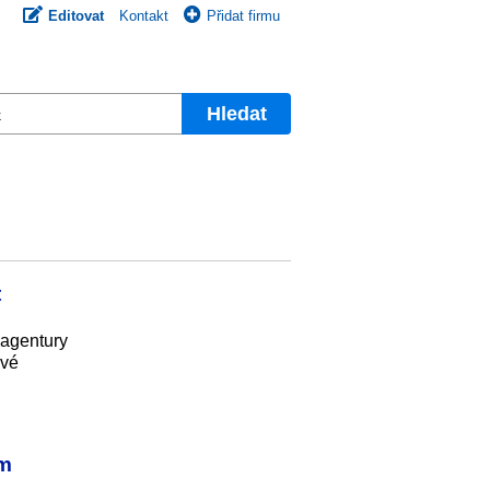
Editovat
Kontakt
Přidat firmu
Hledat
t
 agentury
ové
ím