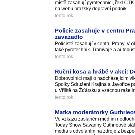
místě zasahují pyrotechnici, řekl ČTK
na webu pražský dopravní podnik.
tento rok
Policie zasahuje v centru P
zavazadlo
Policisté zasahují v centru Prahy. V 
také pyrotechnik. Tramvaje a autobus
tento rok
Ruční kosa a hrábě v akci: 
Dobrovolníci mají o nadcházejícím ví
Spolky Sdružení Krajina a Javořice p
u Vříště na Žďársku a vzácnou rašeli
tento rok
Matka moderátorky Guthrieové
Ve vzkazu zaslaném médiím nedlouho
Today Show Savanny Guthrieové stálo,
média s odvoláním na zdroje z bezpeč