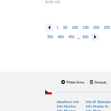
tento rok
1
50
100
150
200
250
350
400
450
500
…
Přidat firmu
Smazat
Atlasfirem.info
Info-M. Boleslav
Info-Havířov
Info-Hradec Kr.
Info-Morava
Info-Most